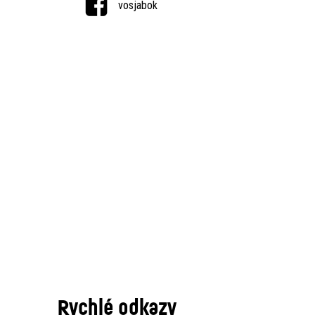
vosjabok
Rychlé odkazy