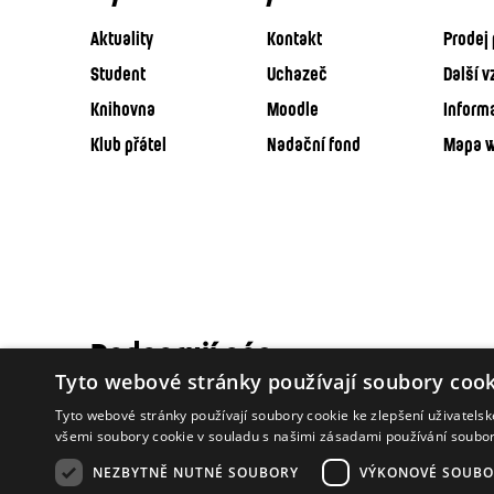
Aktuality
Kontakt
Prodej 
Student
Uchazeč
Další v
Knihovna
Moodle
Inform
Klub přátel
Nadační fond
Mapa 
Podporují nás
Tyto webové stránky používají soubory cook
Tyto webové stránky používají soubory cookie ke zlepšení uživatels
všemi soubory cookie v souladu s našimi zásadami používání soubo
NEZBYTNĚ NUTNÉ SOUBORY
VÝKONOVÉ SOUBO