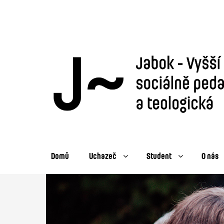
Domů
Uchazeč
Student
O nás