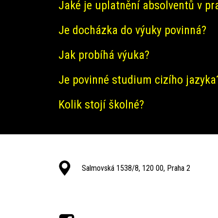
Jaké je uplatnění absolventů v pr
Je docházka do výuky povinná?
Jak probíhá výuka?
Je povinné studium cizího jazyka
Kolik stojí školné?
Salmovská 1538/8, 120 00, Praha 2