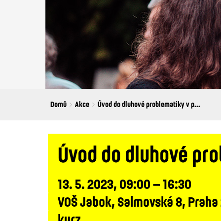
Breadcrumbs
You
Domů
Akce
Úvod do dluhové problematiky v p...
are
here:
Úvod do dluhové pro
13. 5. 2023, 09:00 – 16:30
VOŠ Jabok, Salmovská 8, Praha
kurz