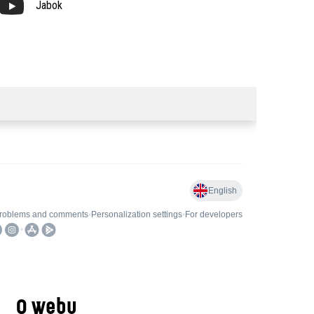
Jabok
O webu