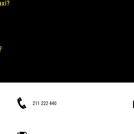
axi?
?
211 222 440