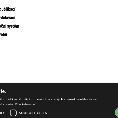
publikací
zdělávání
ační systém
webu
ie.
kého zážitku. Používáním našich webových stránek souhlasíte se
rů cookie.
Více informací
RY
SOUBORY CÍLENÍ