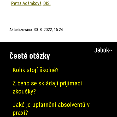
Petra Adámková, DiS.
Aktualizováno:
30. 8. 2022, 15:24
Časté otázky
Kolik stojí školné?
Z čeho se skládají přijímací
zkoušky?
Jaké je uplatnění absolventů v
praxi?