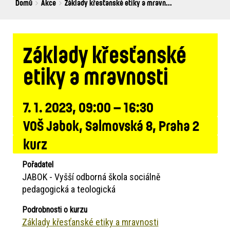
Breadcrumbs
You
Domů
Akce
Základy křesťanské etiky a mravn...
are
here:
Základy křesťanské
etiky a mravnosti
7. 1. 2023, 09:00 – 16:30
VOŠ Jabok, Salmovská 8, Praha 2
kurz
Pořadatel
JABOK - Vyšší odborná škola sociálně
pedagogická a teologická
Podrobnosti o kurzu
Základy křesťanské etiky a mravnosti