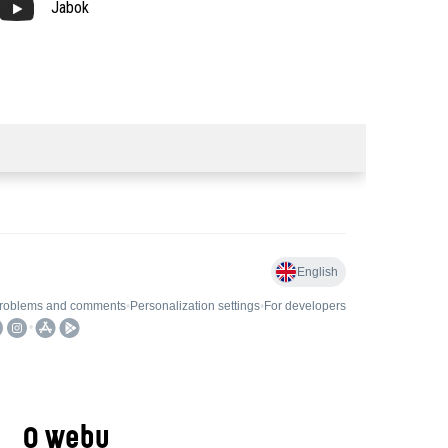
Jabok
O webu