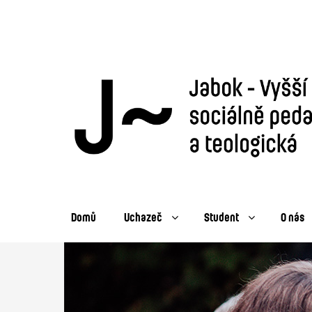
Domů
Uchazeč
Student
O nás