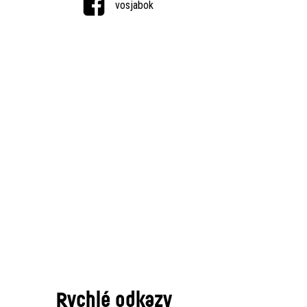
vosjabok
Rychlé odkazy