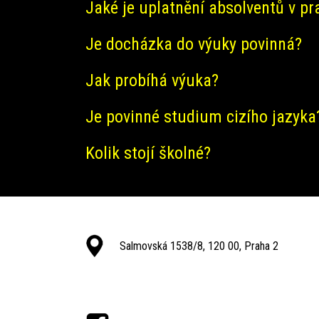
Jaké je uplatnění absolventů v pr
Je docházka do výuky povinná?
Jak probíhá výuka?
Je povinné studium cizího jazyka
Kolik stojí školné?
Salmovská 1538/8, 120 00, Praha 2