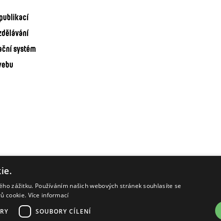
publikací
zdělávání
ační systém
webu
ie.
kého zážitku. Používáním našich webových stránek souhlasíte se
rů cookie.
Více informací
RY
SOUBORY CÍLENÍ