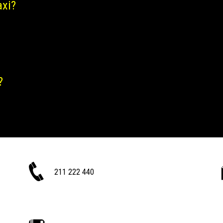
axi?
?
211 222 440