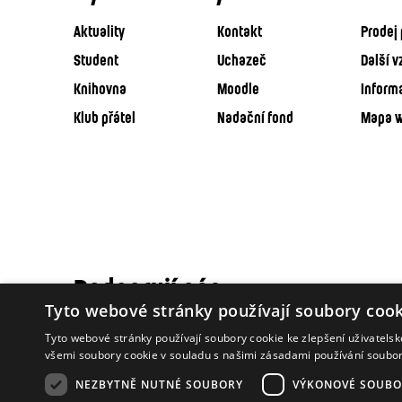
Aktuality
Kontakt
Prodej 
Student
Uchazeč
Další v
Knihovna
Moodle
Inform
Klub přátel
Nadační fond
Mapa 
Podporují nás
Tyto webové stránky používají soubory cook
Tyto webové stránky používají soubory cookie ke zlepšení uživatels
všemi soubory cookie v souladu s našimi zásadami používání soubo
NEZBYTNĚ NUTNÉ SOUBORY
VÝKONOVÉ SOUBO