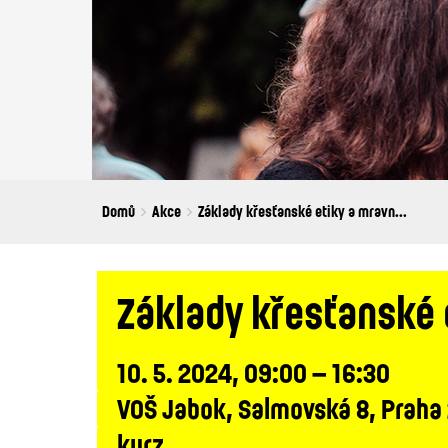
Breadcrumbs
You
Domů
Akce
Základy křesťanské etiky a mravn...
are
here:
Základy křesťanské 
10. 5. 2024, 09:00 – 16:30
VOŠ Jabok, Salmovská 8, Praha
kurz