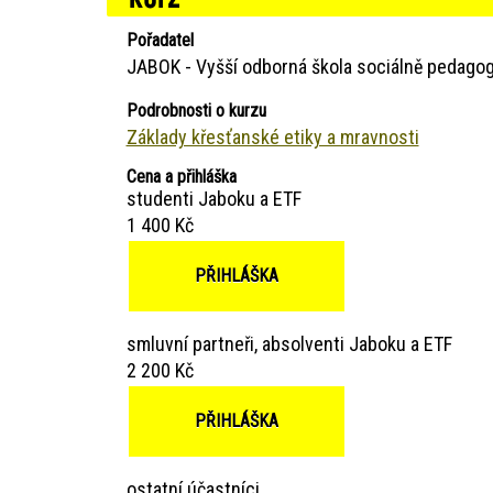
Pořadatel
JABOK - Vyšší odborná škola sociálně pedagog
Podrobnosti o kurzu
Základy křesťanské etiky a mravnosti
Cena a přihláška
studenti Jaboku a ETF
1 400 Kč
PŘIHLÁŠKA
smluvní partneři, absolventi Jaboku a ETF
2 200 Kč
PŘIHLÁŠKA
ostatní účastníci