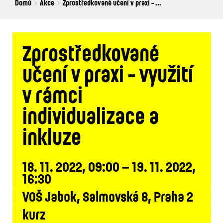
Breadcrumbs
You
Domů
Akce
Zprostředkované učení v praxi - ...
are
here:
Zprostředkované
učení v praxi - využití
v rámci
individualizace a
inkluze
18. 11. 2022, 09:00 – 19. 11. 2022,
16:30
VOŠ Jabok, Salmovská 8, Praha 2
kurz