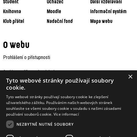
Student
Uchazeč
Další vzdělávání
Knihovna
Moodle
Informační systém
Klub přátel
Nadační fond
Mapa webu
O webu
Prohlášení o přístupnosti
Archiv staršího webu Jaboku
×
Tyto webové stránky používají soubory
cookie.
Tyto webové stránky používají soubory cookie ke zlepšení
uživatelského zážitku. Používáním našich webových stránek
souhlasíte se všemi soubory cookie v souladu s našimi zásadami
používání souborů cookie.
Více informací
NEZBYTNĚ NUTNÉ SOUBORY