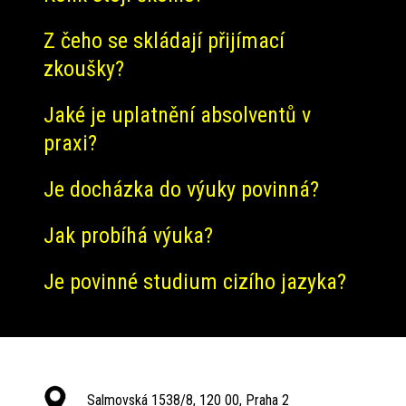
Z čeho se skládají přijímací
zkoušky?
Jaké je uplatnění absolventů v
praxi?
Je docházka do výuky povinná?
Jak probíhá výuka?
Je povinné studium cizího jazyka?
Salmovská 1538/8, 120 00, Praha 2