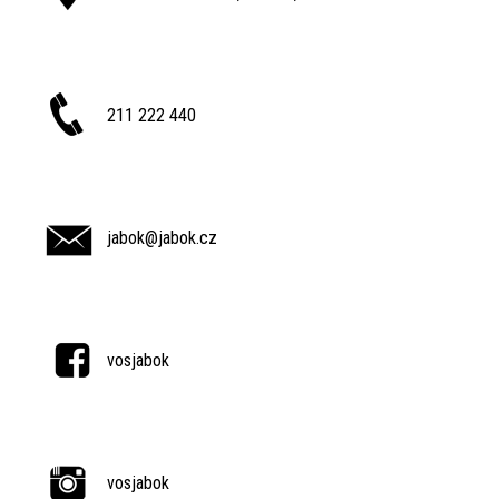
211 222 440
jabok@jabok.cz
vosjabok
vosjabok