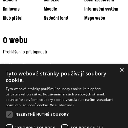
Knihovna
Moodle
Informační systém
Klub přátel
Nadační fond
Mapa webu
O webu
Prohlášení o přístupnosti
Archiv staršího webu Jaboku
×
Tyto webové stránky používají soubory
cookie.
Tyto webové stránky používají soubory cookie ke zlepšení
uživatelského zážitku. Používáním našich webových stránek
souhlasíte se všemi soubory cookie v souladu s našimi zásadami
používání souborů cookie.
Více informací
NEZBYTNĚ NUTNÉ SOUBORY
VÝKONOVÉ SOUBORY
SOUBORY CÍLENÍ