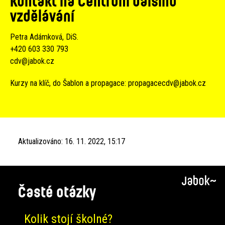
Kontakt na Centrum dalšího
vzdělávání
Petra Adámková, DiS.
+420 603 330 793
cdv@jabok.cz
Kurzy na klíč, do Šablon a propagace:
propagacecdv@jabok.cz
Aktualizováno:
16. 11. 2022, 15:17
Časté otázky
Kolik stojí školné?