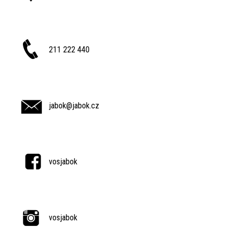
211 222 440
jabok@jabok.cz
vosjabok
vosjabok