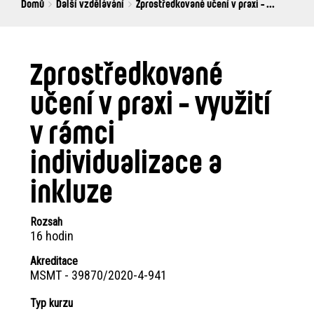
Breadcrumbs
You
Domů
Další vzdělávání
Zprostředkované učení v praxi - ...
are
here:
Zprostředkované
učení v praxi - využití
v rámci
individualizace a
inkluze
Rozsah
16 hodin
Akreditace
MSMT - 39870/2020-4-941
Typ kurzu