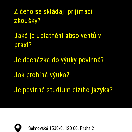
Z čeho se skládají přijímací
zkoušky?
Jaké je uplatnění absolventů v
praxi?
Je docházka do výuky povinná?
Jak probíhá výuka?
Je povinné studium cizího jazyka?
Salmovská 1538/8, 120 00, Praha 2