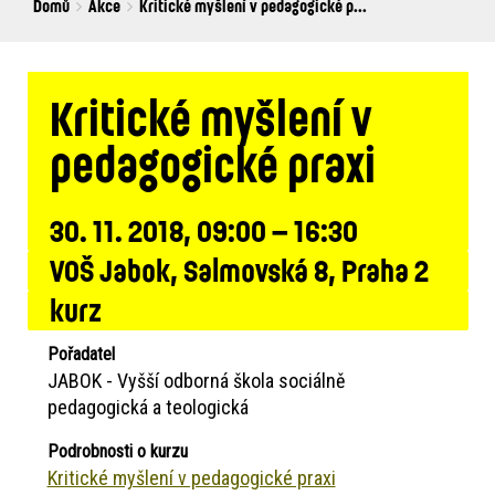
Breadcrumbs
You
Domů
Akce
Kritické myšlení v pedagogické p...
are
here:
Kritické myšlení v
pedagogické praxi
30. 11. 2018, 09:00 – 16:30
VOŠ Jabok, Salmovská 8, Praha 2
kurz
Pořadatel
JABOK - Vyšší odborná škola sociálně
pedagogická a teologická
Podrobnosti o kurzu
Kritické myšlení v pedagogické praxi