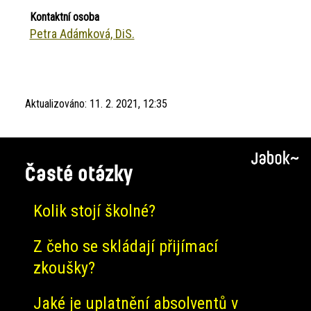
Kontaktní osoba
Petra Adámková, DiS.
Aktualizováno:
11. 2. 2021, 12:35
Časté otázky
Kolik stojí školné?
Z čeho se skládají přijímací
zkoušky?
Jaké je uplatnění absolventů v