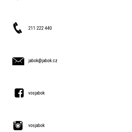
211 222 440
jabok@jabok.cz
vosjabok
vosjabok