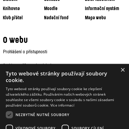
Knihovna
Moodle
Informační systém
Klub přátel
Nadační fond
Mapa webu
O webu
Prohlášení o přístupnosti
Archiv staršího webu Jaboku
×
Tyto webové stránky používají soubory
cookie.
Tyto webové stránky používají soubory cookie ke zlepšení
uživatelského zážitku. Používáním našich webových stránek
souhlasíte se všemi soubory cookie v souladu s našimi zásadami
používání souborů cookie.
Více informací
NEZBYTNĚ NUTNÉ SOUBORY
VÝKONOVÉ SOUBORY
SOUBORY CÍLENÍ