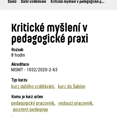
Breadcrumbs
You
Domů
Další vzdělávání
Kritické myšlení v pedagogické p...
are
here:
Kritické myšlení v
pedagogické praxi
Rozsah
8 hodin
Akreditace
MSMT - 1032/2020-2-63
Typ kurzu
kurz dalšího vzdělávání
kurz do Šablon
Komu je kurz určen
pedagogický pracovník
vedoucí pracovník
asistent pedagoga