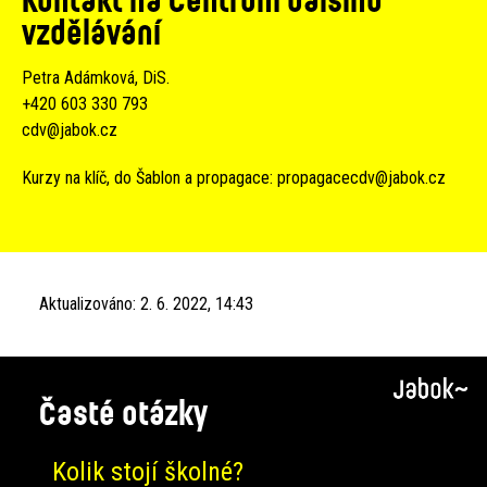
vzdělávání
Petra Adámková, DiS.
+420 603 330 793
cdv@jabok.cz
Kurzy na klíč, do Šablon a propagace:
propagacecdv@jabok.cz
Aktualizováno:
2. 6. 2022, 14:43
Časté otázky
Kolik stojí školné?