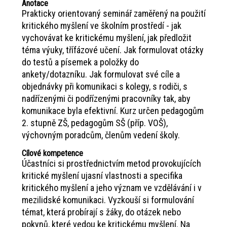
Anotace
Prakticky orientovaný seminář zaměřený na použití
kritického myšlení ve školním prostředí - jak
vychovávat ke kritickému myšlení, jak předložit
téma výuky, třífázové učení. Jak formulovat otázky
do testů a písemek a položky do
ankety/dotazníku. Jak formulovat své cíle a
objednávky při komunikaci s kolegy, s rodiči, s
nadřízenými či podřízenými pracovníky tak, aby
komunikace byla efektivní. Kurz určen pedagogům
2. stupně ZŠ, pedagogům SŠ (příp. VOŠ),
výchovným poradcům, členům vedení školy.
Cílové kompetence
Účastníci si prostřednictvím metod provokujících
kritické myšlení ujasní vlastnosti a specifika
kritického myšlení a jeho význam ve vzdělávání i v
mezilidské komunikaci. Vyzkouší si formulování
témat, která probírají s žáky, do otázek nebo
pokynů, které vedou ke kritickému myšlení. Na