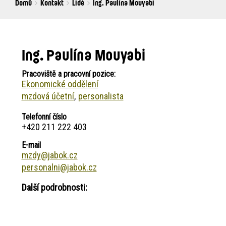
Breadcrumbs
You
Domů
Kontakt
Lidé
Ing. Paulína Mouyabi
are
here:
Ing. Paulína Mouyabi
Pracoviště a pracovní pozice:
Ekonomické oddělení
mzdová účetní
personalista
Telefonní číslo
+420 211 222 403
E-mail
mzdy@jabok.cz
personalni@jabok.cz
Další podrobnosti: