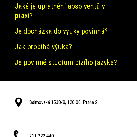
Jaké je uplatnění absolventů v
praxi?
Je docházka do výuky povinná?
Jak probíhá výuka?
Je povinné studium cizího jazyka?
Salmovská 1538/8, 120 00, Praha 2
211 222 440