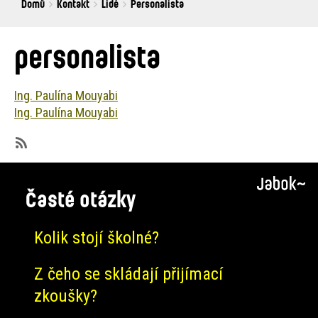
Breadcrumbs
You
Domů
Kontakt
Lidé
Personalista
are
here:
personalista
Ing. Paulína Mouyabi
Ing. Paulína Mouyabi
SubscribeSubscribe
to
Časté otázky
personalista
Kolik stojí školné?
Z čeho se skládají přijímací
zkoušky?