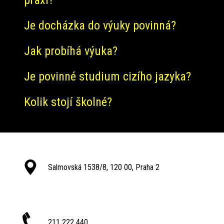
praxi?
Je docházka do výuky povinná?
Jak probíhá výuka?
Je povinné studium cizího jazyka?
Kolik stojí školné?
Salmovská 1538/8, 120 00, Praha 2
211 222 440