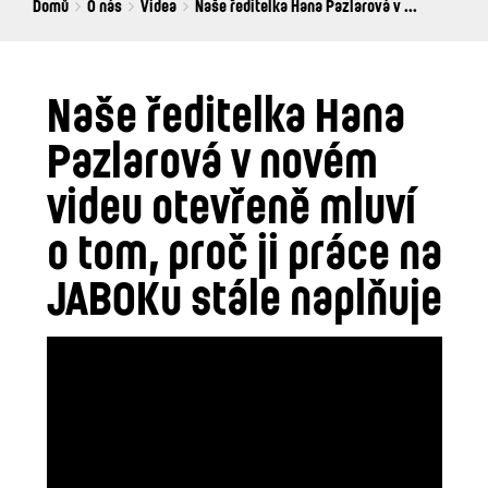
Breadcrumbs
You
Domů
O nás
Videa
Naše ředitelka Hana Pazlarová v ...
are
here:
Naše ředitelka Hana
Pazlarová v novém
videu otevřeně mluví
o tom, proč ji práce na
JABOKu stále naplňuje