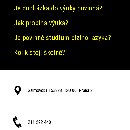
Je docházka do výuky povinná?
Jak probíhá výuka?
Je povinné studium cizího jazyka?
Kolik stojí školné?
Salmovská 1538/8, 120 00, Praha 2
211 222 440