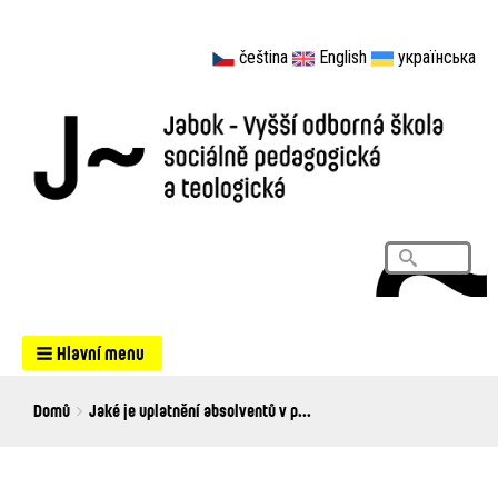
čeština
English
українська
Vyhledá
Search
Hlavní menu
Breadcrumbs
You
Domů
Jaké je uplatnění absolventů v p...
are
here: