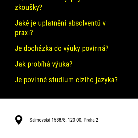
zkoušky?
Jaké je uplatnění absolventů v
praxi?
Je docházka do výuky povinná?
Jak probíhá výuka?
Je povinné studium cizího jazyka?
Salmovská 1538/8, 120 00, Praha 2