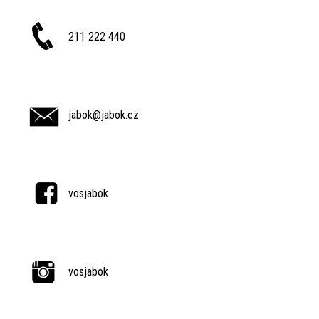
211 222 440
jabok@jabok.cz
vosjabok
vosjabok