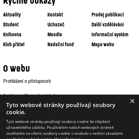
Rychlé odkazy
Aktuality
Kontakt
Prodej publikací
Student
Uchazeč
Další vzdělávání
Knihovna
Moodle
Informační systém
Klub přátel
Nadační fond
Mapa webu
O webu
Prohlášení o přístupnosti
Archiv staršího webu Jaboku
×
Tyto webové stránky používají soubory
cookie.
Tyto webové stránky používají soubory cookie ke zlepšení
uživatelského zážitku. Používáním našich webových stránek
souhlasíte se všemi soubory cookie v souladu s našimi zásadami