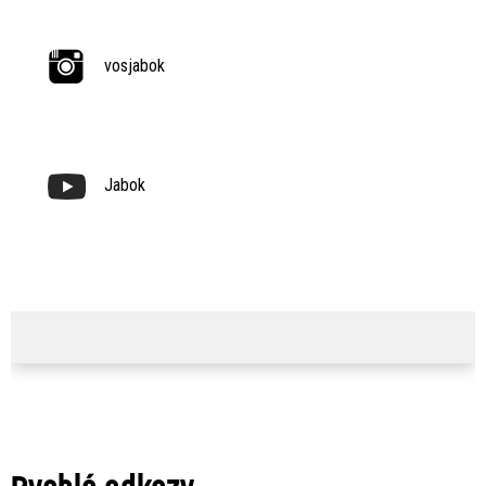
vosjabok
Jabok