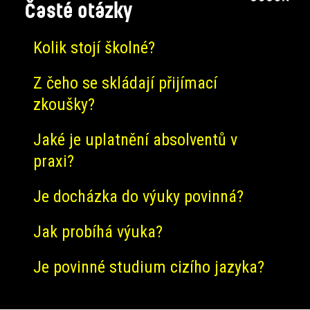
Časté otázky
Kolik stojí školné?
Z čeho se skládají přijímací
zkoušky?
Jaké je uplatnění absolventů v
praxi?
Je docházka do výuky povinná?
Jak probíhá výuka?
Je povinné studium cizího jazyka?