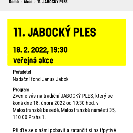
Breadcrumbs
You
Domů
Akce
11. JABOCKÝ PLES
are
here:
11. JABOCKÝ PLES
18. 2. 2022, 19:30
veřejná akce
Pořadatel
Nadační fond Janua Jabok
Program
Zveme vás na tradiční JABOCKÝ PLES, který se
koná dne 18. února 2022 od 19:30 hod. v
Malostranské besedě, Malostranské náměstí 35,
110 00 Praha 1.
Přijďte se s námi pobavit a zatančit si na třpytivé