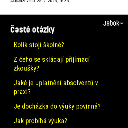
Aktualizováno:
25. 2. 2025, 16:35
Časté otázky
Kolik stojí školné?
Z čeho se skládají přijímací
zkoušky?
Jaké je uplatnění absolventů v
praxi?
Je docházka do výuky povinná?
Jak probíhá výuka?