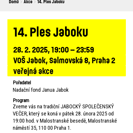
Breadcrumbs
You
Domů
Akce
14. Ples Jaboku
are
here:
14. Ples Jaboku
28. 2. 2025, 19:00 – 23:59
VOŠ Jabok, Salmovská 8, Praha 2
veřejná akce
Pořadatel
Nadační fond Janua Jabok
Program
Zveme vás na tradiční JABOCKÝ SPOLEČENSKÝ
VEČER, který se koná v pátek 28. února 2025 od
19:00 hod. v Malostranské besedě, Malostranské
náměstí 35, 110 00 Praha 1.