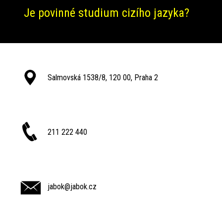
Je povinné studium cizího jazyka?
Salmovská 1538/8, 120 00, Praha 2
211 222 440
jabok@jabok.cz