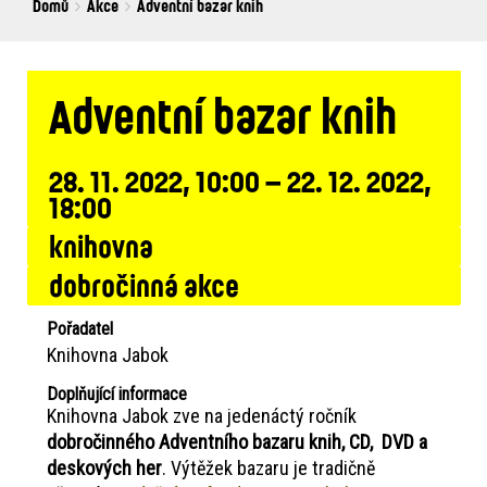
Breadcrumbs
You
Domů
Akce
Adventní bazar knih
are
here:
Adventní bazar knih
28. 11. 2022, 10:00 – 22. 12. 2022,
18:00
knihovna
dobročinná akce
Pořadatel
Knihovna Jabok
Doplňující informace
Knihovna Jabok zve na jedenáctý ročník
dobročinného Adventního bazaru knih, CD, DVD a
deskových her
. Výtěžek bazaru je tradičně