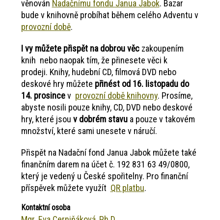
věnován
Nadačnímu fondu Janua Jabok
. Bazar
bude v knihovně probíhat během celého Adventu v
provozní době
.
I vy můžete přispět na dobrou věc
zakoupením
knih nebo naopak tím, že přinesete věci k
prodeji. Knihy, hudební CD, filmová DVD nebo
deskové hry můžete
přinést od 16. listopadu do
14. prosince
v
provozní době knihovny
. Prosíme,
abyste nosili pouze knihy, CD, DVD nebo deskové
hry, které jsou
v dobrém stavu
a pouze v takovém
množství, které sami unesete v náručí.
Přispět na Nadační fond Janua Jabok můžete také
finančním darem na účet č. 192 831 63 49/0800,
který je vedený u České spořitelny. Pro finanční
příspěvek můžete využít
QR platbu
.
Kontaktní osoba
Mgr. Eva Cerniňáková, Ph.D.