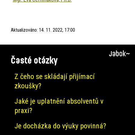
Aktualizováno:
14. 11. 2022, 17:00
Časté otázky
Z čeho se skládají přijímací
zkoušky?
Jaké je uplatnění absolventů v
praxi?
Je docházka do výuky povinná?