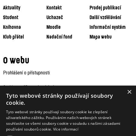
Aktuality
Kontakt
Prodej publikací
Student
Uchazeč
Další vzdělávání
Knihovna
Moodle
Informační systém
Klub přátel
Nadační fond
Mapa webu
O webu
Prohlášení o přístupnosti
Archiv staršího webu Jaboku
×
Tyto webové stránky používají soubory
cookie.
Tyto webové stránky používají soubory cookie ke zlepšení
uživatelského zážitku. Používáním našich webových stránek
souhlasíte se všemi soubory cookie v souladu s našimi zásadami
používání souborů cookie.
Více informací