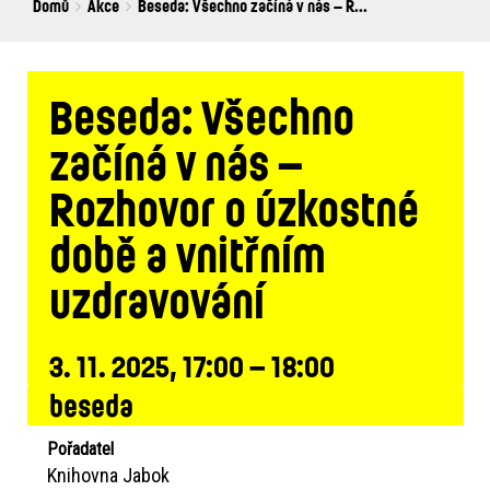
Breadcrumbs
You
Domů
Akce
Beseda: Všechno začíná v nás – R...
are
here:
Beseda: Všechno
začíná v nás –
Rozhovor o úzkostné
době a vnitřním
uzdravování
3. 11. 2025, 17:00 – 18:00
beseda
Pořadatel
Knihovna Jabok