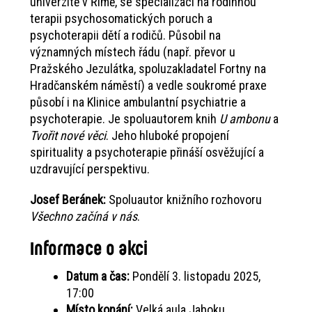
univerzitě v Římě, se specializací na rodinnou
terapii psychosomatických poruch a
psychoterapii dětí a rodičů. Působil na
významných místech řádu (např. převor u
Pražského Jezulátka, spoluzakladatel Fortny na
Hradčanském náměstí) a vedle soukromé praxe
působí i na Klinice ambulantní psychiatrie a
psychoterapie. Je spoluautorem knih
U ambonu
a
Tvořit nové věci
. Jeho hluboké propojení
spirituality a psychoterapie přináší osvěžující a
uzdravující perspektivu.
Josef Beránek:
Spoluautor knižního rozhovoru
Všechno začíná v nás
.
Informace o akci
Datum a čas:
Pondělí 3. listopadu 2025,
17:00
Místo konání:
Velká aula Jaboku