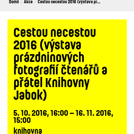
Breadcrumbs
You
Domů
Akce
Cestou necestou 2016 (výstava pr...
are
here:
Cestou necestou
2016 (výstava
prázdninových
fotografií čtenářů a
přátel Knihovny
Jabok)
5. 10. 2016, 16:00 – 16. 11. 2016,
15:00
knihovna