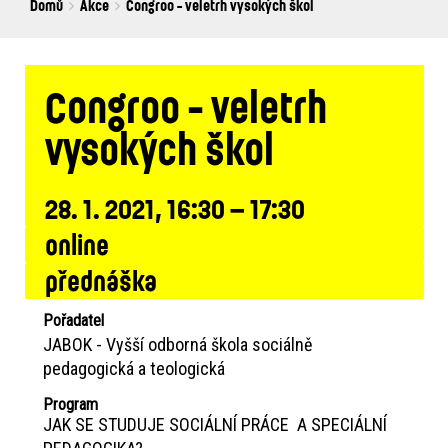
Breadcrumbs
You
Domů
Akce
Congroo - veletrh vysokých škol
are
here:
Congroo - veletrh
vysokých škol
28. 1. 2021, 16:30 – 17:30
online
přednáška
Pořadatel
JABOK - Vyšší odborná škola sociálně
pedagogická a teologická
Program
JAK SE STUDUJE SOCIÁLNÍ PRÁCE A SPECIÁLNÍ