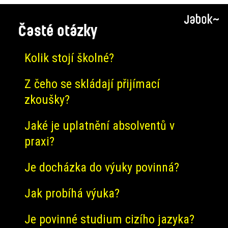
Časté otázky
Kolik stojí školné?
Z čeho se skládají přijímací
zkoušky?
Jaké je uplatnění absolventů v
praxi?
Je docházka do výuky povinná?
Jak probíhá výuka?
Je povinné studium cizího jazyka?