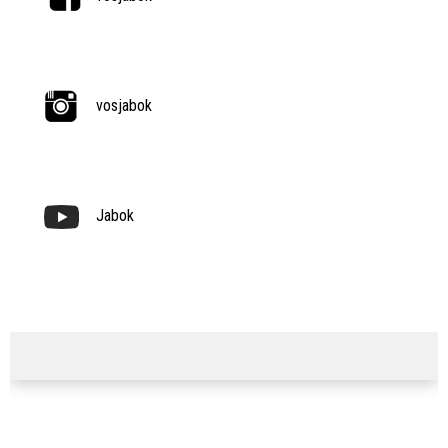
vosjabok
Jabok