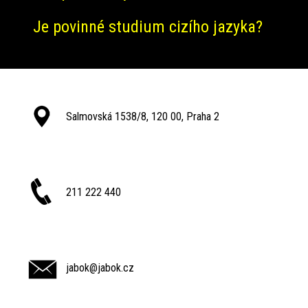
Je povinné studium cizího jazyka?
Salmovská 1538/8, 120 00, Praha 2
211 222 440
jabok@jabok.cz