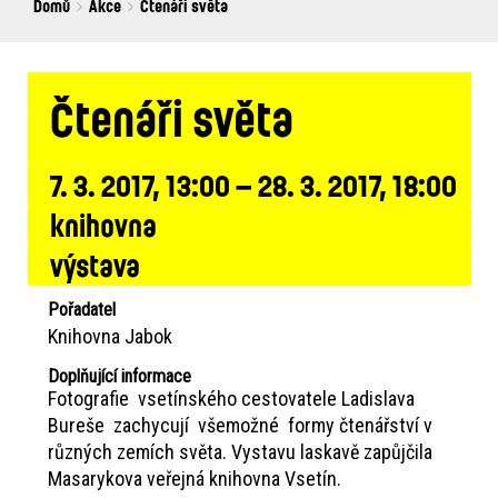
Breadcrumbs
You
Domů
Akce
Čtenáři světa
are
here:
Čtenáři světa
7. 3. 2017, 13:00 – 28. 3. 2017, 18:00
knihovna
výstava
Pořadatel
Knihovna Jabok
Doplňující informace
Fotografie vsetínského cestovatele Ladislava
Bureše zachycují všemožné formy čtenářství v
různých zemích světa. Vystavu laskavě zapůjčila
Masarykova veřejná knihovna Vsetín.