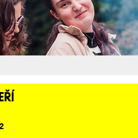
EŘÍ
 2