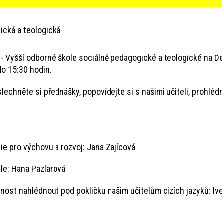
ická a teologická
Vyšší odborné škole sociálně pedagogické a teologické na Den
o 15:30 hodin.
slechněte si přednášky, popovídejte si s našimi učiteli, prohlé
 výchovu a rozvoj: Jana Zajícová
: Hana Pazlarová
lédnout pod pokličku našim učitelům cizích jazyků: Ivet