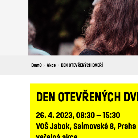
Breadcrumbs
You
Domů
Akce
DEN OTEVŘENÝCH DVEŘÍ
are
here:
DEN OTEVŘENÝCH DV
26. 4. 2023, 08:30 – 15:30
VOŠ Jabok, Salmovská 8, Praha
veřejná akce