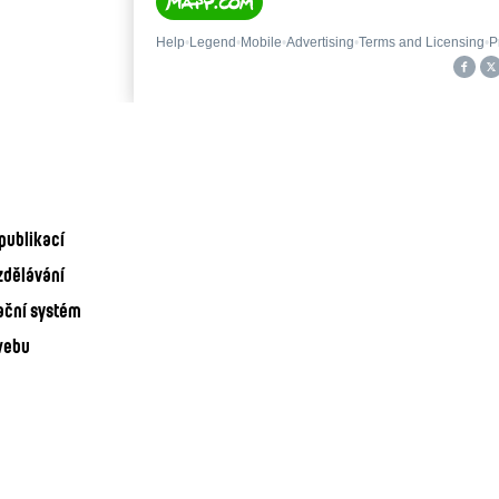
publikací
zdělávání
ační systém
webu