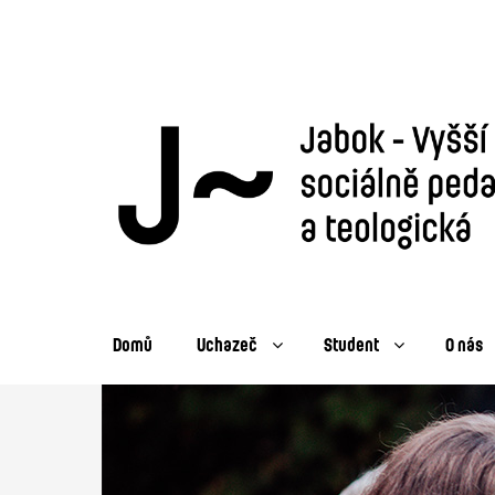
Domů
Uchazeč
Student
O nás