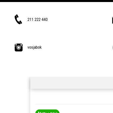
211 222 440
vosjabok