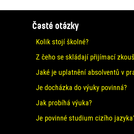
Časté otázky
Kolik stojí školné?
Z čeho se skládají přijímací zkou
Jaké je uplatnění absolventů v pr
Je docházka do výuky povinná?
Jak probíhá výuka?
Je povinné studium cizího jazyka