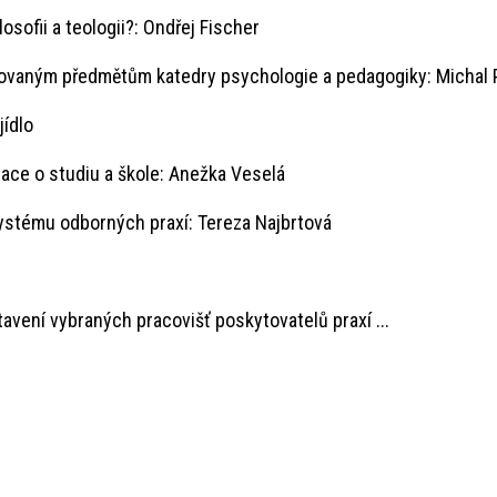
i a teologii?: Ondřej Fischer
m předmětům katedry psychologie a pedagogiky: Michal P
ídlo
 studiu a škole: Anežka Veselá
u odborných praxí: Tereza Najbrtová
dstavení vybraných pracovišť poskytovatelů praxí ...