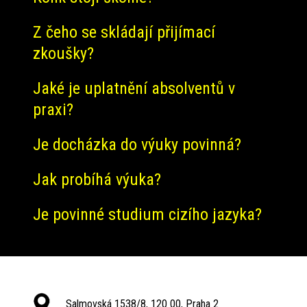
Z čeho se skládají přijímací
zkoušky?
Jaké je uplatnění absolventů v
praxi?
Je docházka do výuky povinná?
Jak probíhá výuka?
Je povinné studium cizího jazyka?
Salmovská 1538/8, 120 00, Praha 2