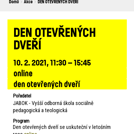
Breadcrumbs
You
Domů
Akce
DEN OTEVŘENÝCH DVEŘÍ
are
here:
DEN OTEVŘENÝCH
DVEŘÍ
10. 2. 2021, 11:30 – 15:45
online
den otevřených dveří
Pořadatel
JABOK - Vyšší odborná škola sociálně
pedagogická a teologická
Program
Den otevřených dveří se uskuteční v letošním