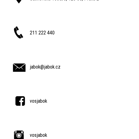
211 222 440
jabok@jabok.cz
vosjabok
vosjabok