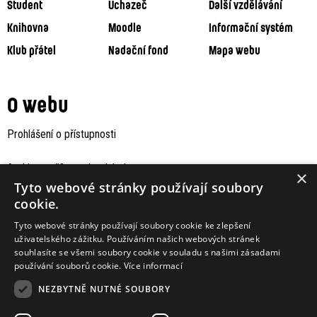
Student
Uchazeč
Další vzdělávání
Knihovna
Moodle
Informační systém
Klub přátel
Nadační fond
Mapa webu
O webu
Prohlášení o přístupnosti
Archiv staršího webu Jaboku
×
Tyto webové stránky používají soubory
cookie.
Tyto webové stránky používají soubory cookie ke zlepšení
uživatelského zážitku. Používáním našich webových stránek
souhlasíte se všemi soubory cookie v souladu s našimi zásadami
používání souborů cookie.
Více informací
NEZBYTNĚ NUTNÉ SOUBORY