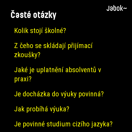
Časté otázky
Kolik stojí školné?
Z čeho se skládají přijímací
zkoušky?
Jaké je uplatnění absolventů v
praxi?
Je docházka do výuky povinná?
Jak probíhá výuka?
Je povinné studium cizího jazyka?