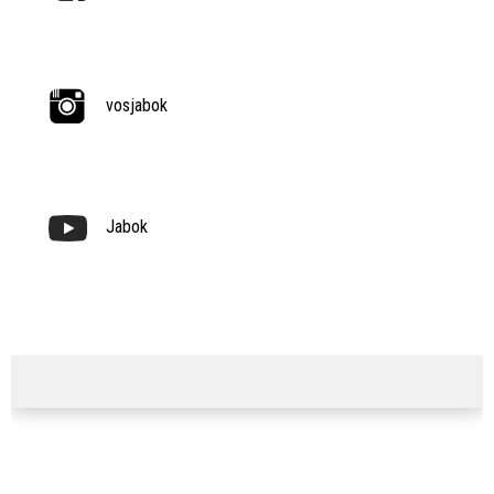
vosjabok
Jabok