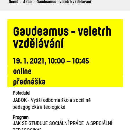
Breadcrumbs
You
Domů
Akce
Gaudeamus - veletrh vzdělávání
are
here:
Gaudeamus - veletrh
vzdělávání
19. 1. 2021, 10:00 – 10:45
online
přednáška
Pořadatel
JABOK - Vyšší odborná škola sociálně
pedagogická a teologická
Program
JAK SE STUDUJE SOCIÁLNÍ PRÁCE A SPECIÁLNÍ