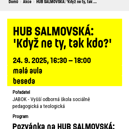
Breadcrumbs
You
Domů
Akce
HUB SALMOVSKÁ: 'Když ne ty, tak ...
are
here:
HUB SALMOVSKÁ:
'Když ne ty, tak kdo?'
24. 9. 2025, 16:30 – 18:00
malá aula
beseda
Pořadatel
JABOK - Vyšší odborná škola sociálně
pedagogická a teologická
Program
Pozvánka na HUB SALMOVSKÁ: