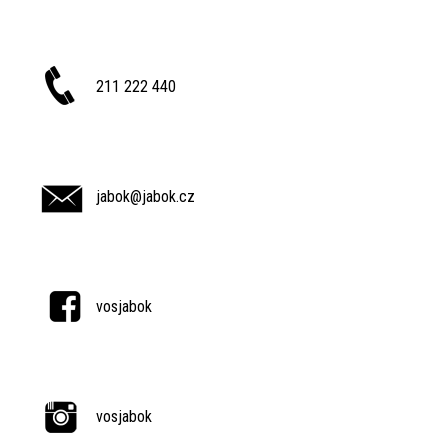
211 222 440
jabok@jabok.cz
vosjabok
vosjabok