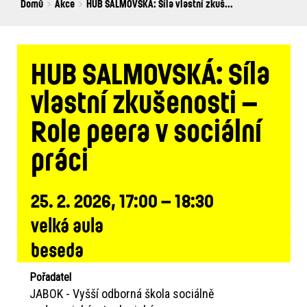
Breadcrumbs
You
Domů
Akce
HUB SALMOVSKÁ: Síla vlastní zkuš...
are
here:
HUB SALMOVSKÁ: Síla
vlastní zkušenosti –
Role peera v sociální
práci
25. 2. 2026, 17:00 – 18:30
velká aula
beseda
Pořadatel
JABOK - Vyšší odborná škola sociálně