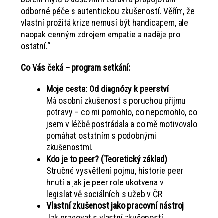
odborné péče s autentickou zkušeností. Věřím, že
vlastní prožitá krize nemusí být handicapem, ale
naopak cenným zdrojem empatie a naděje pro
ostatní.“
Co Vás čeká – program setkání:
Moje cesta: Od diagnózy k peerství
Má osobní zkušenost s poruchou přijmu
potravy – co mi pomohlo, co nepomohlo, co
jsem v léčbě postrádala a co mě motivovalo
pomáhat ostatním s podobnými
zkušenostmi.
Kdo je to peer? (Teoretický základ)
Stručné vysvětlení pojmu, historie peer
hnutí a jak je peer role ukotvena v
legislativě sociálních služeb v ČR.
Vlastní zkušenost jako pracovní nástroj
Jak pracovat s vlastní zkušeností