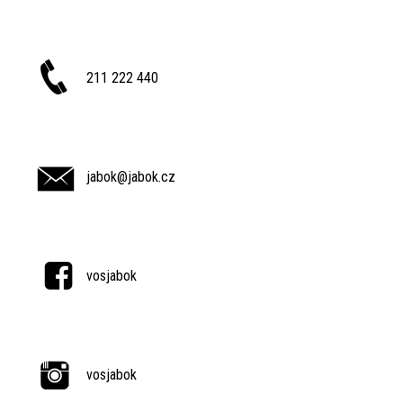
211 222 440
jabok@jabok.cz
vosjabok
vosjabok