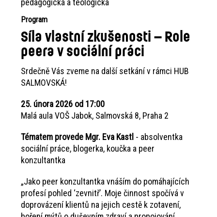
pedagogická a teologická
Program
Síla vlastní zkušenosti – Role
peera v sociální práci
Srdečně Vás zveme na další setkání v rámci HUB
SALMOVSKÁ!
25. února 2026 od 17:00
Malá aula VOŠ Jabok, Salmovská 8, Praha 2
Tématem provede Mgr. Eva Kastl
- absolventka
sociální práce, blogerka, koučka a peer
konzultantka
„Jako peer konzultantka vnáším do pomáhajících
profesí pohled ‘zevnitř’. Moje činnost spočívá v
doprovázení klientů na jejich cestě k zotavení,
boření mýtů o duševním zdraví a propojování