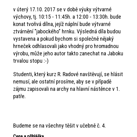
v úterý 17.10. 2017 se v době výuky výtvarné
výchovy, tj. 10:15 - 11:45h. a 12:00 - 13:30h. bude
konat tvořivá dílna, jejíž náplní bude výtvarné
ztvárnění "jabockého" hrnku. Výsledná díla budou
vystavena a pokud bychom si společně nějaký
hrneček odhlasovali jako vhodný pro hromadnou
výrobu, může jeho autor takto zanechat na Jaboku
trvalou stopu :-)
Studenti, který kurz R. Radové navštěvují, se hlásit
nemusí, ale ostatní prosíme, aby se v případě
zájmu zapisovali na archy na hlavní nástěnce v 1.
patře.
Budeme se na všechny těšit v učebně č. 4.
Cena a přihláška