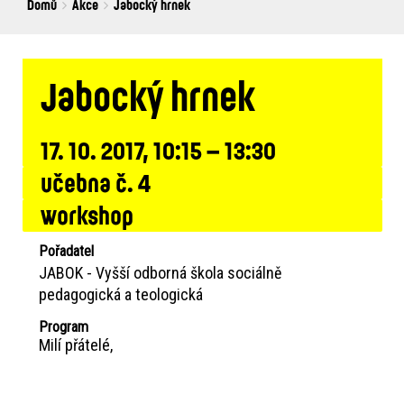
Breadcrumbs
You
Domů
Akce
Jabocký hrnek
are
here:
Jabocký hrnek
17. 10. 2017, 10:15 – 13:30
učebna č. 4
workshop
Pořadatel
JABOK - Vyšší odborná škola sociálně
pedagogická a teologická
Program
Milí přátelé,