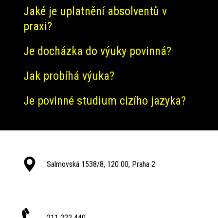
Jaké je uplatnění absolventů v
praxi?
Je docházka do výuky povinná?
Jak probíhá výuka?
Je povinné studium cizího jazyka?
Salmovská 1538/8, 120 00, Praha 2
211 222 440