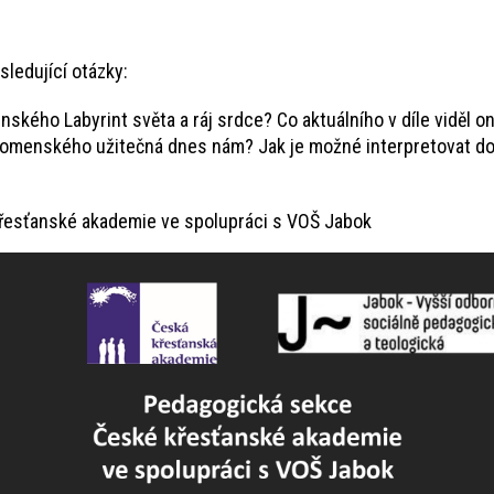
sledující otázky:
nského Labyrint světa a ráj srdce? Co aktuálního v díle viděl on
omenského užitečná dnes nám? Jak je možné interpretovat dop
řesťanské akademie ve spolupráci s VOŠ Jabok