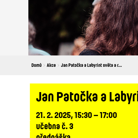
Breadcrumbs
You
Domů
Akce
Jan Patočka a Labyrint světa a r...
are
here:
Jan Patočka a Labyri
21. 2. 2025, 15:30 – 17:00
učebna č. 3
přednáška