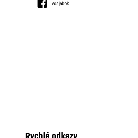
vosjabok
Rychlé odkazy