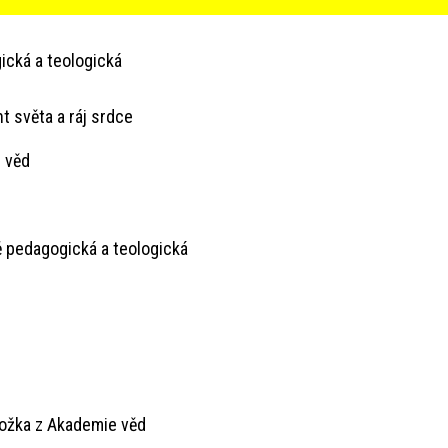
ická a teologická
t světa a ráj srdce
 věd
ě pedagogická a teologická
ložka z Akademie věd