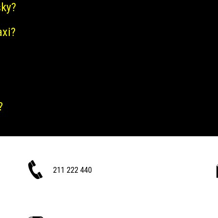
šky?
axi?
?
211 222 440