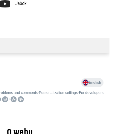
Jabok
O webu