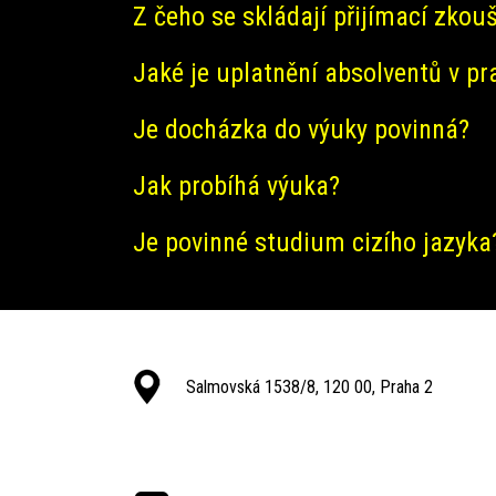
Z čeho se skládají přijímací zkou
Jaké je uplatnění absolventů v pr
Je docházka do výuky povinná?
Jak probíhá výuka?
Je povinné studium cizího jazyka
Salmovská 1538/8, 120 00, Praha 2