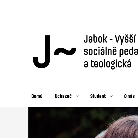
Domů
Uchazeč
Student
O nás