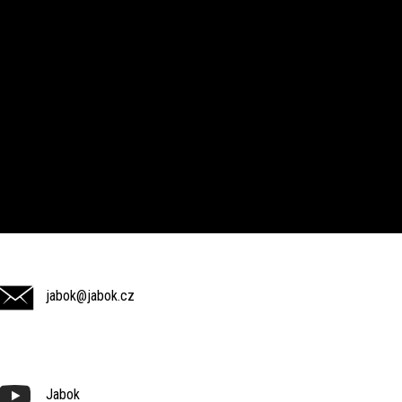
jabok@jabok.cz
Jabok