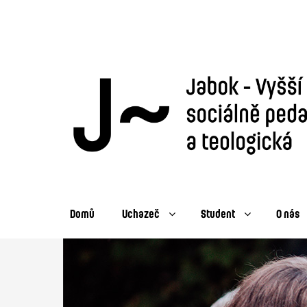
Domů
Uchazeč
Student
O nás