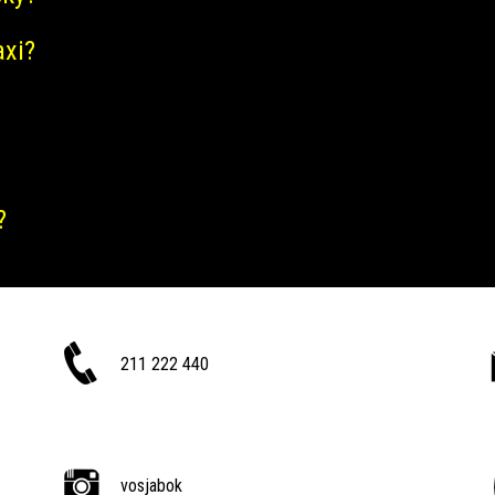
axi?
?
211 222 440
vosjabok