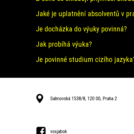
Jaké je uplatnění absolventů v pr
Je docházka do výuky povinná?
Jak probíhá výuka?
Je povinné studium cizího jazyka
Salmovská 1538/8, 120 00, Praha 2
vosjabok