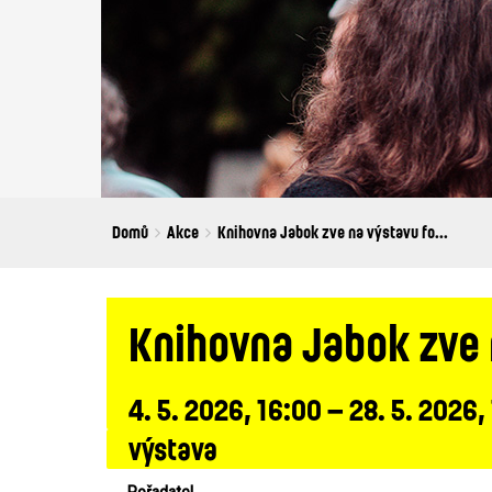
Breadcrumbs
You
Domů
Akce
Knihovna Jabok zve na výstavu fo...
are
here:
Knihovna Jabok zve 
4. 5. 2026, 16:00 – 28. 5. 2026,
výstava