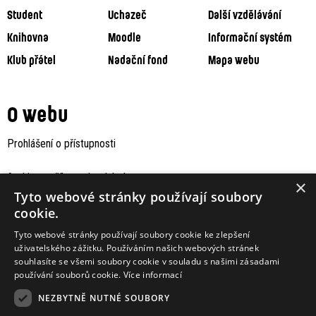
Student
Uchazeč
Další vzdělávání
Knihovna
Moodle
Informační systém
Klub přátel
Nadační fond
Mapa webu
O webu
Prohlášení o přístupnosti
Archiv staršího webu Jaboku
×
Tyto webové stránky používají soubory
cookie.
Tyto webové stránky používají soubory cookie ke zlepšení
uživatelského zážitku. Používáním našich webových stránek
souhlasíte se všemi soubory cookie v souladu s našimi zásadami
používání souborů cookie.
Více informací
NEZBYTNĚ NUTNÉ SOUBORY