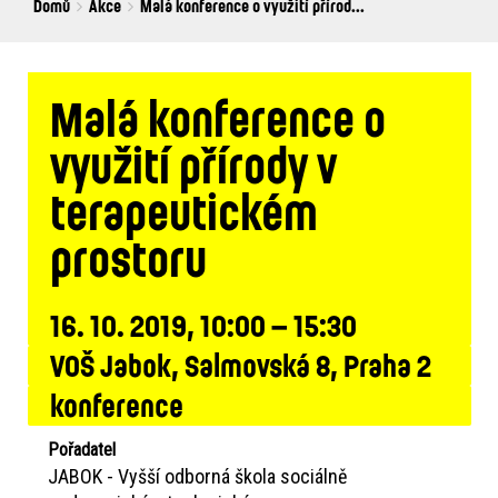
Breadcrumbs
You
Domů
Akce
Malá konference o využití přírod...
are
here:
Malá konference o
využití přírody v
terapeutickém
prostoru
16. 10. 2019, 10:00 – 15:30
VOŠ Jabok, Salmovská 8, Praha 2
konference
Pořadatel
JABOK - Vyšší odborná škola sociálně