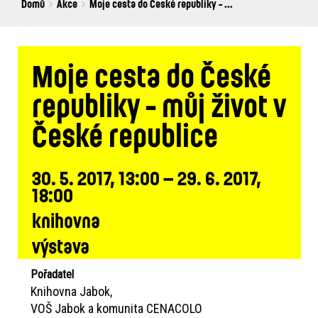
Breadcrumbs
You
Domů
Akce
Moje cesta do České republiky - ...
are
here:
Moje cesta do České
republiky - můj život v
České republice
30. 5. 2017, 13:00 – 29. 6. 2017,
18:00
knihovna
výstava
Pořadatel
Knihovna Jabok
VOŠ Jabok a komunita CENACOLO