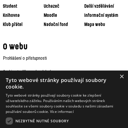
Student
Uchazeč
Další vzdělávání
Knihovna
Moodle
Informační systém
Klub přátel
Nadační fond
Mapa webu
O webu
Prohlášení o přístupnosti
Archiv staršího webu Jaboku
×
Tyto webové stránky používají soubory
cookie.
Tyto webové stránky používají soubory cookie ke zlepšení
uživatelského zážitku. Používáním našich webových stránek
souhlasíte se všemi soubory cookie v souladu s našimi zásadami
používání souborů cookie.
Více informací
NEZBYTNĚ NUTNÉ SOUBORY