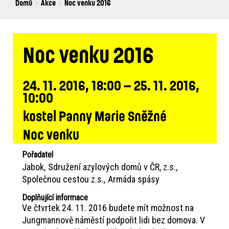
Breadcrumbs
You
Domů
Akce
Noc venku 2016
are
here:
Noc venku 2016
24. 11. 2016, 18:00 – 25. 11. 2016,
10:00
kostel Panny Marie Sněžné
Noc venku
Pořadatel
Jabok
Sdružení azylových domů v ČR, z.s.
Společnou cestou z.s.
Armáda spásy
Doplňující informace
Ve čtvrtek 24. 11. 2016 budete mít možnost na
Jungmannově náměstí podpořit lidi bez domova. V