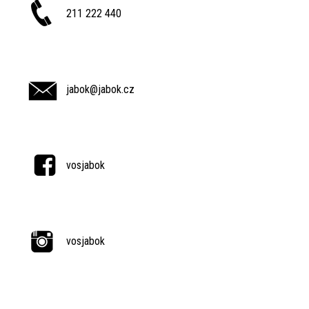
211 222 440
jabok@jabok.cz
vosjabok
vosjabok