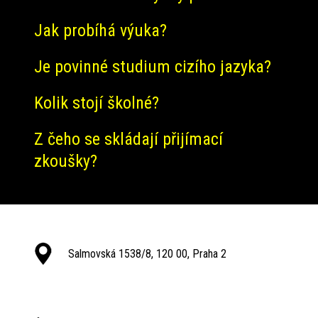
Jak probíhá výuka?
Je povinné studium cizího jazyka?
Kolik stojí školné?
Z čeho se skládají přijímací
zkoušky?
Salmovská 1538/8, 120 00, Praha 2