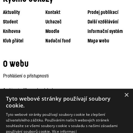
Aktuality
Kontakt
Prodej publikací
Student
Uchazeč
Další vzdělávání
Knihovna
Moodle
Informační systém
Klub přátel
Nadační fond
Mapa webu
O webu
Prohlášení o přístupnosti
Archiv staršího webu Jaboku
×
Tyto webové stránky používají soubory
cookie.
Tyto webové stránky používají soubory cookie ke zlepšení
uživatelského zážitku. Používáním našich webových stránek
souhlasíte se všemi soubory cookie v souladu s našimi zásadami
používání souborů cookie.
Více informací