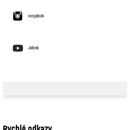
vosjabok
Jabok
Rychlé odkazy