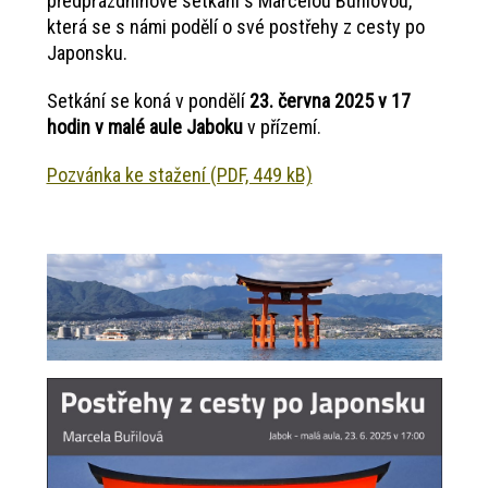
předprázdninové setkání s Marcelou Buřilovou,
která se s námi podělí o své postřehy z cesty po
Japonsku.
Setkání se koná v pondělí
23. června 2025 v 17
hodin v malé aule Jaboku
v přízemí.
Pozvánka ke stažení (PDF, 449 kB)