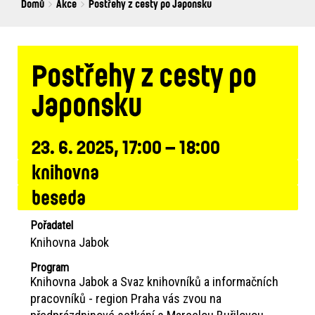
Breadcrumbs
You
Domů
Akce
Postřehy z cesty po Japonsku
are
here:
Postřehy z cesty po
Japonsku
23. 6. 2025, 17:00 – 18:00
knihovna
beseda
Pořadatel
Knihovna Jabok
Program
Knihovna Jabok a Svaz knihovníků a informačních
pracovníků - region Praha vás zvou na