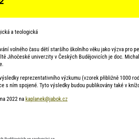
 2
ická a teologická
ní volného času dětí staršího školního věku jako výzva pro ped
ltě Jihočeské univerzity v Českých Budějovicích je doc. Michal
e.
sledky reprezentativního výzkumu (vzorek přibližně 1000 rodin
ce s ním spojené. Tyto výsledky budou publikovány také v knížc
vna 2022 na
kaplanek@jabok.cz