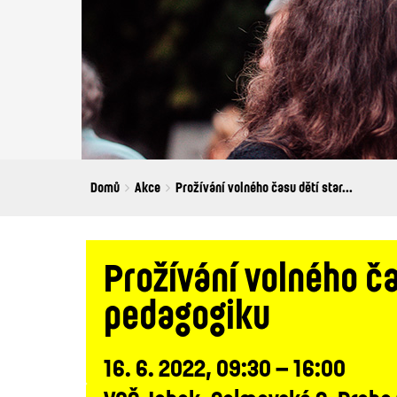
Breadcrumbs
You
Domů
Akce
Prožívání volného času dětí star...
are
here:
Prožívání volného ča
pedagogiku
16. 6. 2022, 09:30 – 16:00