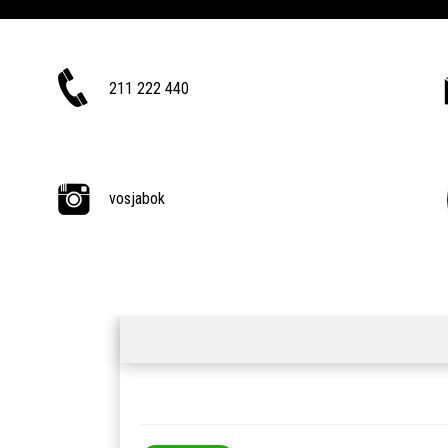
211 222 440
vosjabok