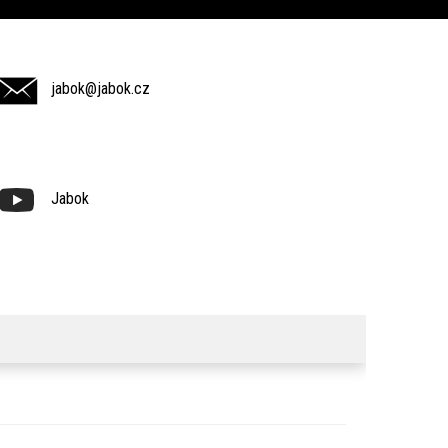
jabok@jabok.cz
Jabok