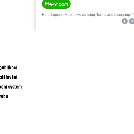
publikací
zdělávání
ační systém
webu