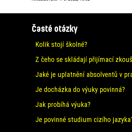
Časté otázky
Kolik stojí školné?
Z čeho se skládají přijímací zkou
Jaké je uplatnění absolventů v pr
Je docházka do výuky povinná?
Jak probíhá výuka?
Je povinné studium cizího jazyka