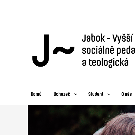
Domů
Uchazeč
Student
O nás