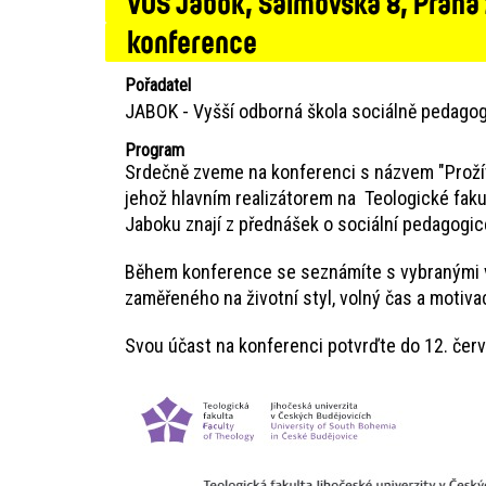
VOŠ Jabok, Salmovská 8, Praha
konference
Pořadatel
JABOK - Vyšší odborná škola sociálně pedagog
Program
Srdečně zveme na konferenci s názvem "Prožívá
jehož hlavním realizátorem na Teologické faku
Jaboku znají z přednášek o sociální pedagogic
Během konference se seznámíte s vybranými vý
zaměřeného na životní styl, volný čas a motiva
Svou účast na konferenci potvrďte do 12. čer