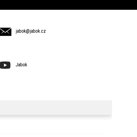
jabok@jabok.cz
Jabok