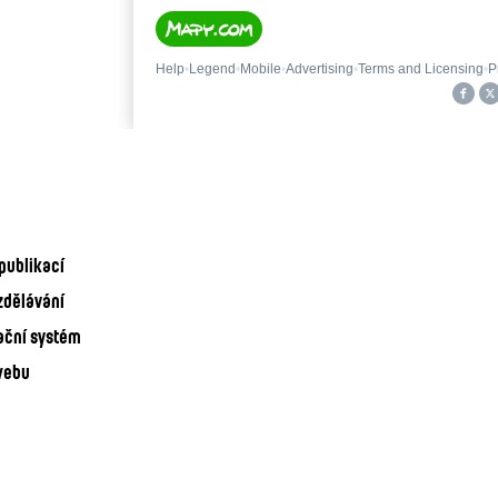
publikací
zdělávání
ační systém
webu