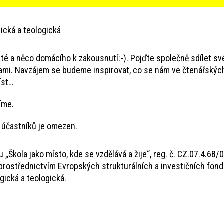
ická a teologická
páté a něco domácího k zakousnutí:-). Pojďte společně sdílet 
ami. Navzájem se budeme inspirovat, co se nám ve čtenářských
íst…
íme.
 účastníků je omezen.
 „Škola jako místo, kde se vzdělává a žije“, reg. č. CZ.07.4.68
rostřednictvím Evropských strukturálních a investičních fond
ická a teologická.