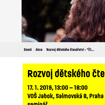
Breadcrumbs
You
Domů
Akce
Rozvoj dětského čtenářství - "Čt...
are
here:
Rozvoj dětského čte
17. 1. 2019, 13:00 – 18:00
VOŠ Jabok, Salmovská 8, Praha
seminář