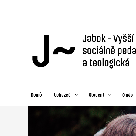
Domů
Uchazeč
Student
O nás