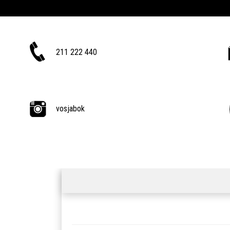
211 222 440
vosjabok