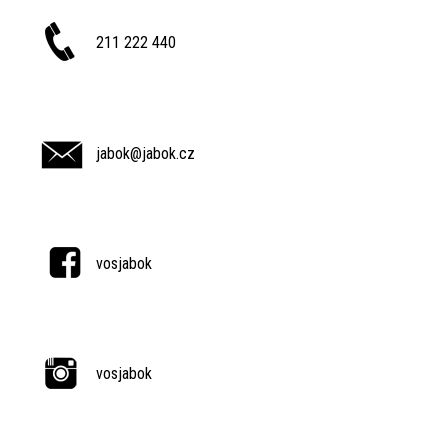
211 222 440
jabok@jabok.cz
vosjabok
vosjabok