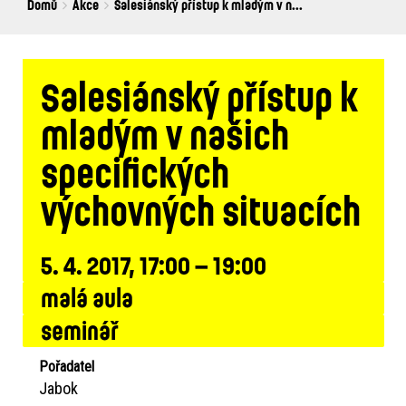
Breadcrumbs
You
Domů
Akce
Salesiánský přístup k mladým v n...
are
here:
Salesiánský přístup k
mladým v našich
specifických
výchovných situacích
5. 4. 2017, 17:00 – 19:00
malá aula
seminář
Pořadatel
Jabok