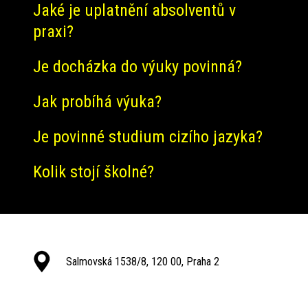
Jaké je uplatnění absolventů v
praxi?
Je docházka do výuky povinná?
Jak probíhá výuka?
Je povinné studium cizího jazyka?
Kolik stojí školné?
Salmovská 1538/8, 120 00, Praha 2