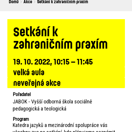
Breadcrumbs
You
Domů
Akce
Setkání k zahraničním praxím
are
here:
Setkání k
zahraničním praxím
19. 10. 2022, 10:15 – 11:45
velká aula
neveřejná akce
Pořadatel
JABOK - Vyšší odborná škola sociálně
pedagogická a teologická
Program
Katedra jazyků a mezinárodní spolupráce vás