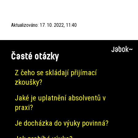
Aktualizováno:
17. 10. 2022, 11:40
Časté otázky
Z čeho se skládají přijímací
zkoušky?
Jaké je uplatnění absolventů v
praxi?
Je docházka do výuky povinná?