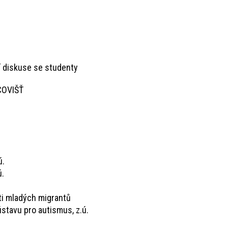
 diskuse se studenty
COVIŠŤ
ú.
ú.
sti mladých migrantů
stavu pro autismus, z.ú.