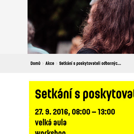
Breadcrumbs
You
Domů
Akce
Setkání s poskytovateli odbornýc...
are
here:
Setkání s poskytova
27. 9. 2016, 08:00 – 13:00
velká aula
workshop