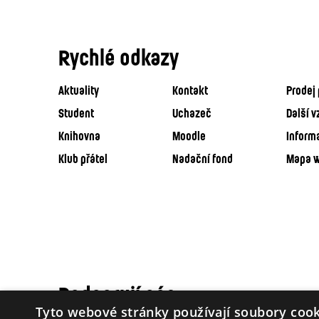
Rychlé odkazy
Aktuality
Kontakt
Prodej 
Student
Uchazeč
Další v
Knihovna
Moodle
Inform
Klub přátel
Nadační fond
Mapa 
Podporují nás
Tyto webové stránky používají soubory cook