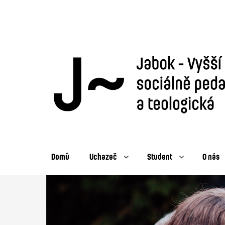
Domů
Uchazeč
Student
O nás