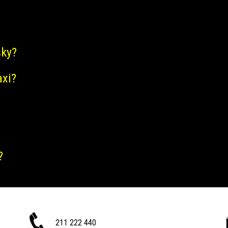
šky?
axi?
?
211 222 440