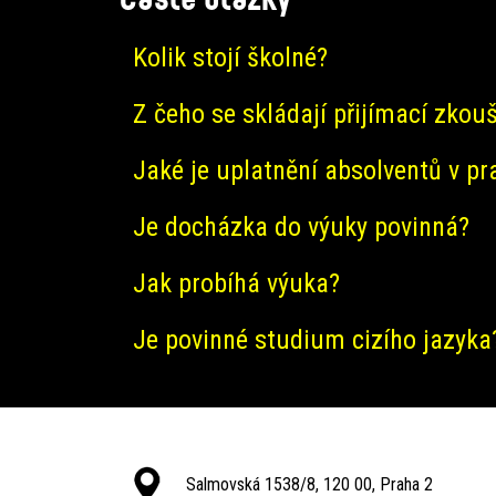
Kolik stojí školné?
Z čeho se skládají přijímací zkou
Jaké je uplatnění absolventů v pr
Je docházka do výuky povinná?
Jak probíhá výuka?
Je povinné studium cizího jazyka
Salmovská 1538/8, 120 00, Praha 2