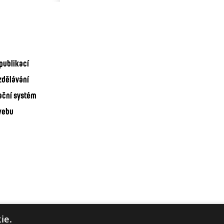
publikací
zdělávání
ační systém
webu
ie.