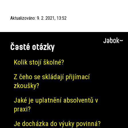
Aktualizováno:
9. 2. 2021, 13:52
Časté otázky
Kolik stojí školné?
Z čeho se skládají přijímací
zkoušky?
Jaké je uplatnění absolventů v
praxi?
Je docházka do výuky povinná?