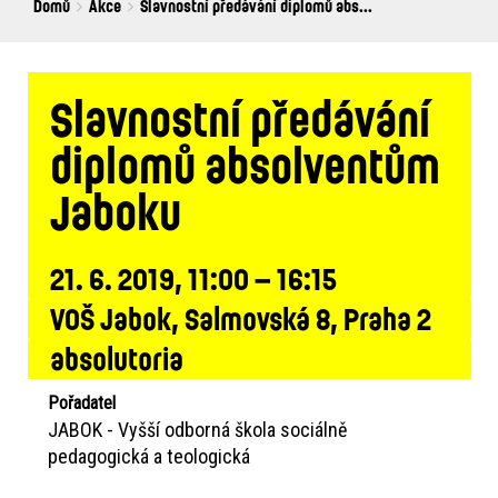
Breadcrumbs
You
Domů
Akce
Slavnostní předávání diplomů abs...
are
here:
Slavnostní předávání
diplomů absolventům
Jaboku
21. 6. 2019, 11:00 – 16:15
VOŠ Jabok, Salmovská 8, Praha 2
absolutoria
Pořadatel
JABOK - Vyšší odborná škola sociálně
pedagogická a teologická