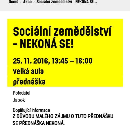
Breadcrumbs
You
Domů
Akce
Sociální zemědělství - NEKONÁ SE...
are
here:
Sociální zemědělství
- NEKONÁ SE!
25. 11. 2016, 13:45 – 16:00
velká aula
přednáška
Pořadatel
Jabok
Doplňující informace
Z DŮVODU MALÉHO ZÁJMU O TUTO PŘEDNÁŠKU
SE PŘEDNÁŠKA NEKONÁ.