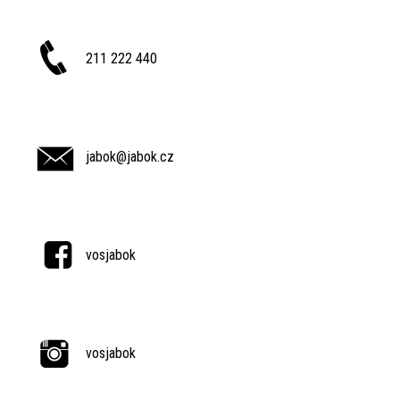
211 222 440
jabok@jabok.cz
vosjabok
vosjabok