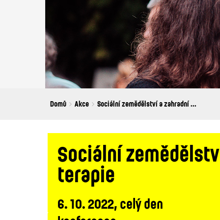
Breadcrumbs
You
Domů
Akce
Sociální zemědělství a zahradní ...
are
here:
Sociální zemědělství
terapie
6. 10. 2022, celý den