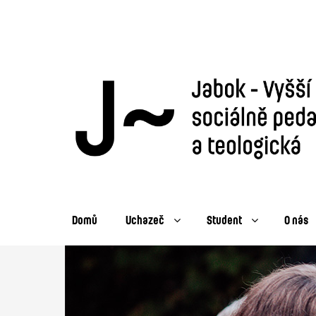
Domů
Uchazeč
Student
O nás