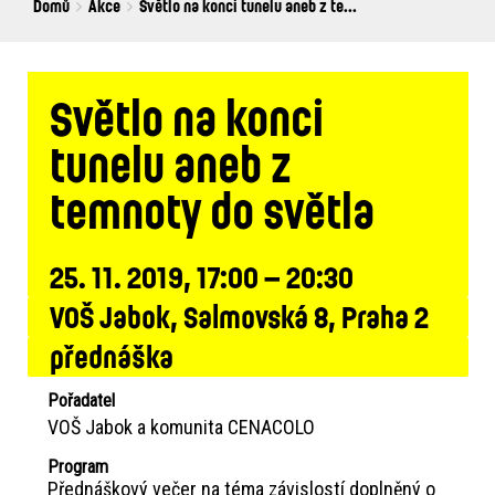
Breadcrumbs
You
Domů
Akce
Světlo na konci tunelu aneb z te...
are
here:
Světlo na konci
tunelu aneb z
temnoty do světla
25. 11. 2019, 17:00 – 20:30
VOŠ Jabok, Salmovská 8, Praha 2
přednáška
Pořadatel
VOŠ Jabok a komunita CENACOLO
Program
Přednáškový večer na téma závislostí doplněný o