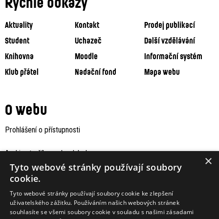
Rychlé odkazy
Aktuality
Kontakt
Prodej publikací
Student
Uchazeč
Další vzdělávání
Knihovna
Moodle
Informační systém
Klub přátel
Nadační fond
Mapa webu
O webu
Prohlášení o přístupnosti
Archiv staršího webu Jaboku
×
Tyto webové stránky používají soubory
cookie.
Tyto webové stránky používají soubory cookie ke zlepšení
uživatelského zážitku. Používáním našich webových stránek
souhlasíte se všemi soubory cookie v souladu s našimi zásadami