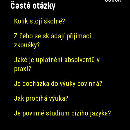
Časté otázky
Kolik stojí školné?
Z čeho se skládají přijímací
zkoušky?
Jaké je uplatnění absolventů v
praxi?
Je docházka do výuky povinná?
Jak probíhá výuka?
Je povinné studium cizího jazyka?