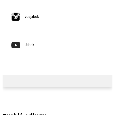
vosjabok
Jabok