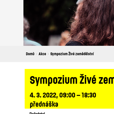
Breadcrumbs
You
Domů
Akce
Sympozium Živé zemědělství
are
here:
Sympozium Živé zem
4. 3. 2022, 09:00 – 18:30
přednáška