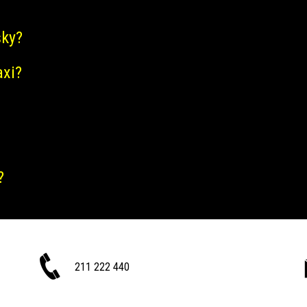
šky?
axi?
?
211 222 440