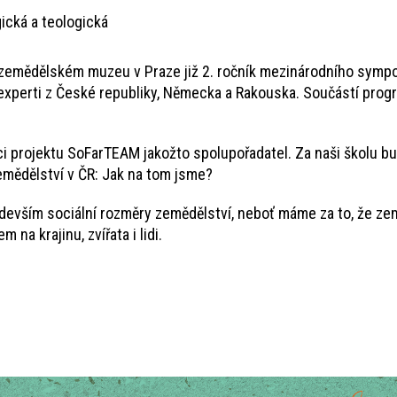
ická a teologická
 zemědělském muzeu v Praze již 2. ročník mezinárodního sympo
experti z České republiky, Německa a Rakouska. Součástí prog
i projektu SoFarTEAM jakožto spolupořadatel. Za naši školu bu
zemědělství v ČR: Jak na tom jsme?
vším sociální rozměry zemědělství, neboť máme za to, že země
na krajinu, zvířata i lidi.