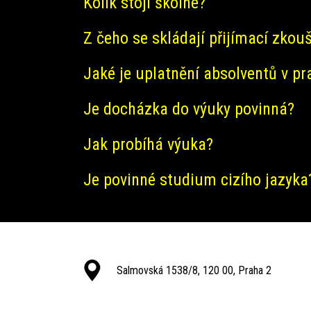
Kolik stojí školné?
Z čeho se skládají přijímací zkou
Jaké je uplatnění absolventů v pr
Je docházka do výuky povinná?
Jak probíhá výuka?
Je povinné studium cizího jazyka
Salmovská 1538/8, 120 00, Praha 2