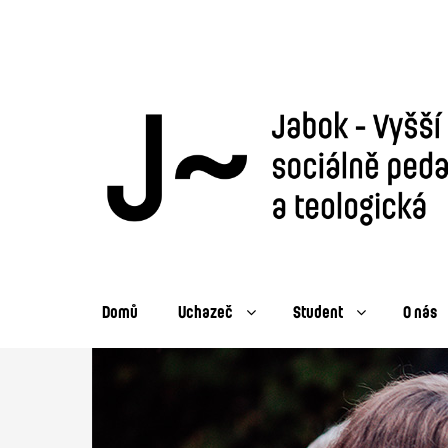
Domů
Uchazeč
Student
O nás