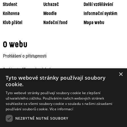
Student
Uchazeč
Další vzdělávání
Knihovna
Moodle
Informační systém
Klub přátel
Nadační fond
Mapa webu
O webu
Prohlášení o přístupnosti
Archiv staršího webu Jaboku
×
Tyto webové stránky používají soubory
cookie.
Tyto webové stránky používají soubory cookie ke zlepšení
uživatelského zážitku. Používáním našich webových stránek
souhlasíte se všemi soubory cookie v souladu s našimi zásadami
používání souborů cookie.
Více informací
NEZBYTNĚ NUTNÉ SOUBORY