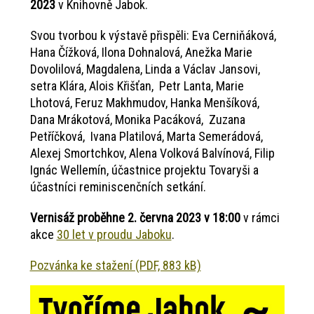
2023
v Knihovně Jabok.
Svou tvorbou k výstavě přispěli: Eva Cerniňáková,
Hana Čížková, Ilona Dohnalová, Anežka Marie
Dovolilová, Magdalena, Linda a Václav Jansovi,
setra Klára, Alois Křišťan, Petr Lanta, Marie
Lhotová, Feruz Makhmudov, Hanka Menšíková,
Dana Mrákotová, Monika Pacáková, Zuzana
Petříčková, Ivana Platilová, Marta Semerádová,
Alexej Smortchkov, Alena Volková Balvínová, Filip
Ignác Wellemín, účastnice projektu Tovaryši a
účastníci reminiscenčních setkání.
Vernisáž proběhne 2. června 2023 v 18:00
v rámci
akce
30 let v proudu Jaboku
.
Pozvánka ke stažení (PDF, 883 kB)