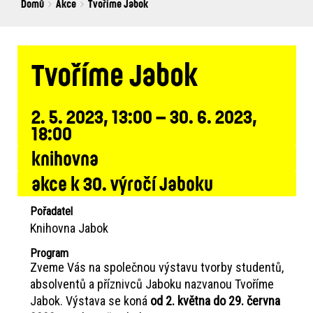
Breadcrumbs
You
Domů
Akce
Tvoříme Jabok
are
here:
Tvoříme Jabok
2. 5. 2023, 13:00 – 30. 6. 2023,
18:00
knihovna
akce k 30. výročí Jaboku
Pořadatel
Knihovna Jabok
Program
Zveme Vás na společnou výstavu tvorby studentů,
absolventů a příznivců Jaboku nazvanou Tvoříme
Jabok. Výstava se koná
od 2. května do 29. června