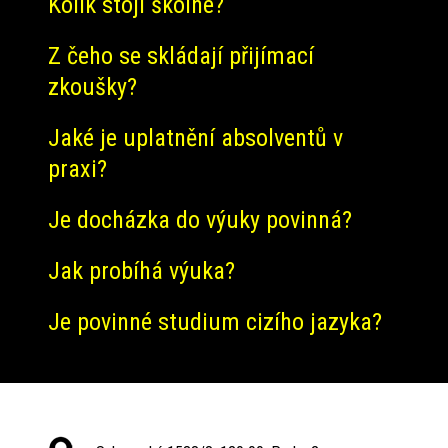
Kolik stojí školné?
Z čeho se skládají přijímací
zkoušky?
Jaké je uplatnění absolventů v
praxi?
Je docházka do výuky povinná?
Jak probíhá výuka?
Je povinné studium cizího jazyka?