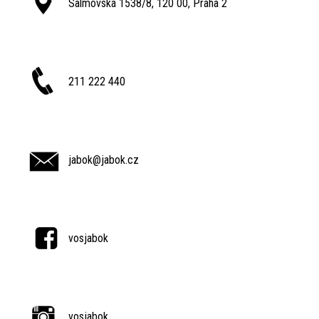
Salmovská 1538/8, 120 00, Praha 2
211 222 440
jabok@jabok.cz
vosjabok
vosjabok