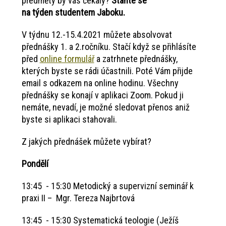
předměty by vás čekaly?
Staňte se
na týden studentem Jaboku.
V týdnu 12.-15.4.2021 můžete absolvovat
přednášky 1. a 2.ročníku. Stačí když se přihlásíte
před
online formulář
a zatrhnete přednášky,
kterých byste se rádi účastnili. Poté Vám přijde
email s odkazem na online hodinu. Všechny
přednášky se konají v aplikaci Zoom. Pokud ji
nemáte, nevadí, je možné sledovat přenos aniž
byste si aplikaci stahovali.
Z jakých přednášek můžete vybírat?
Pondělí
13:45 - 15:30 Metodický a supervizní seminář k
praxi II – Mgr. Tereza Najbrtová
13:45 - 15:30 Systematická teologie (Ježíš