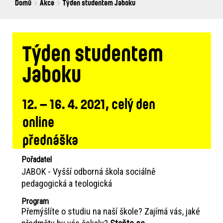
Breadcrumbs
You
Domů
Akce
Týden studentem Jaboku
are
here:
Týden studentem
Jaboku
12. – 16. 4. 2021, celý den
online
přednáška
Pořadatel
JABOK - Vyšší odborná škola sociálně
pedagogická a teologická
Program
Přemýšlíte o studiu na naší škole? Zajímá vás, jaké