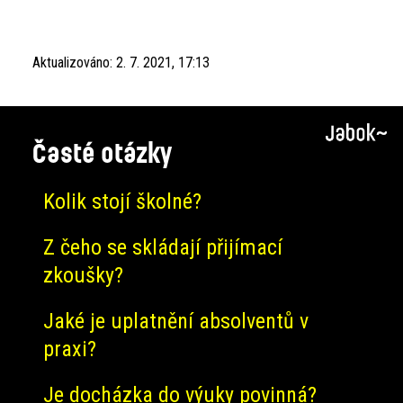
Aktualizováno:
2. 7. 2021, 17:13
Časté otázky
Kolik stojí školné?
Z čeho se skládají přijímací
zkoušky?
Jaké je uplatnění absolventů v
praxi?
Je docházka do výuky povinná?