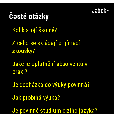
Časté otázky
Kolik stojí školné?
Z čeho se skládají přijímací
zkoušky?
Jaké je uplatnění absolventů v
praxi?
Je docházka do výuky povinná?
Jak probíhá výuka?
Je povinné studium cizího jazyka?