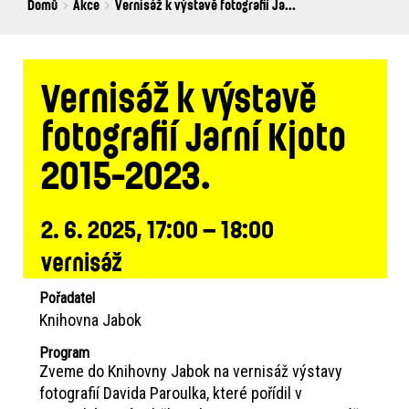
Breadcrumbs
You
Domů
Akce
Vernisáž k výstavě fotografií Ja...
are
here:
Vernisáž k výstavě
fotografií Jarní Kjoto
2015-2023.
2. 6. 2025, 17:00 – 18:00
vernisáž
Pořadatel
Knihovna Jabok
Program
Zveme do Knihovny Jabok na vernisáž výstavy
fotografií Davida Paroulka, které pořídil v