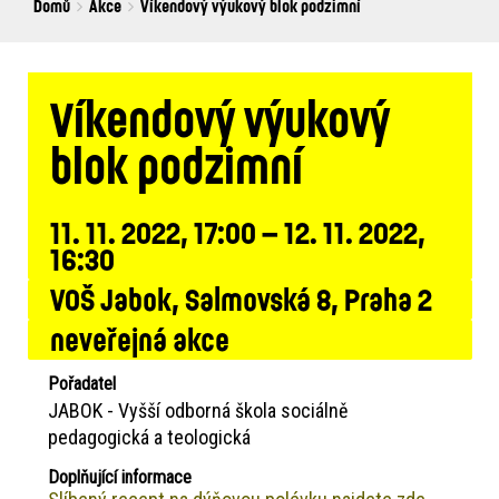
Breadcrumbs
You
Domů
Akce
Víkendový výukový blok podzimní
are
here:
Víkendový výukový
blok podzimní
11. 11. 2022, 17:00 – 12. 11. 2022,
16:30
VOŠ Jabok, Salmovská 8, Praha 2
neveřejná akce
Pořadatel
JABOK - Vyšší odborná škola sociálně
pedagogická a teologická
Doplňující informace