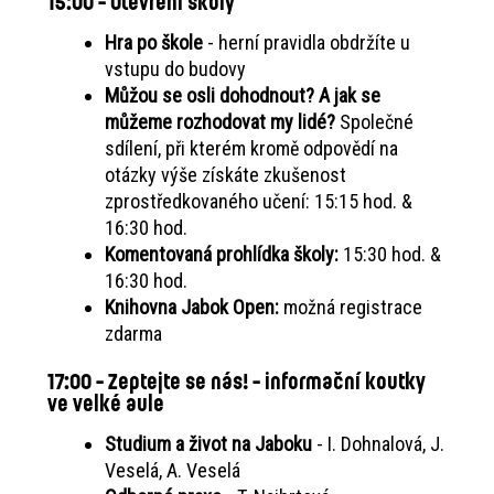
15:00 - Otevření školy
Hra po škole
- herní pravidla obdržíte u
vstupu do budovy
Můžou se osli dohodnout? A jak se
můžeme rozhodovat my lidé?
Společné
sdílení, při kterém kromě odpovědí na
otázky výše získáte zkušenost
zprostředkovaného učení: 15:15 hod. &
16:30 hod.
Komentovaná prohlídka školy:
15:30 hod. &
16:30 hod.
Knihovna Jabok Open:
možná registrace
zdarma
17:00 - Zeptejte se nás! - informační koutky
ve velké aule
Studium a život na Jaboku
- I. Dohnalová, J.
Veselá, A. Veselá