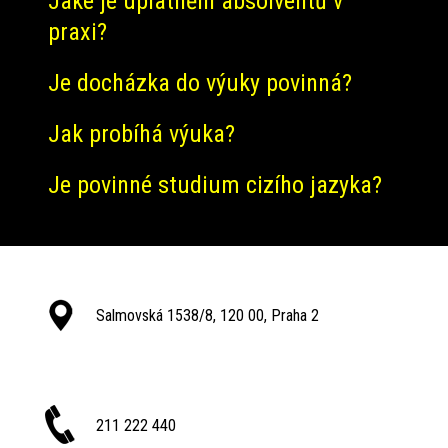
Jaké je uplatnění absolventů v
praxi?
Je docházka do výuky povinná?
Jak probíhá výuka?
Je povinné studium cizího jazyka?
Salmovská 1538/8, 120 00, Praha 2
211 222 440