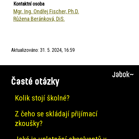
Kontaktní osoba
Mgr. Ing. Ondřej Fischer, Ph.D.
Růžena Beránková, DiS.
Aktualizováno:
31. 5. 2024, 16:59
Časté otázky
Kolik stojí školné?
Z čeho se skládají přijímací
zkoušky?