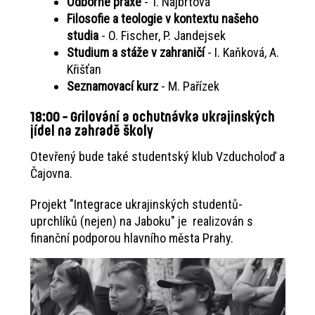
Odborné praxe
- T. Najbrtová
Filosofie a teologie v kontextu našeho
studia
- O. Fischer, P. Jandejsek
Studium a stáže v zahraničí
- I. Kaňková, A.
Křišťan
Seznamovací kurz
- M. Pařízek
18:00 - Grilování a ochutnávka ukrajinských
jídel na zahradě školy
Otevřený bude také studentský klub Vzducholoď a
Čajovna.
Projekt "Integrace ukrajinských studentů-
uprchlíků (nejen) na Jaboku" je realizován s
finanční podporou hlavního města Prahy.