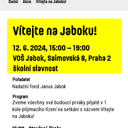
Breadcrumbs
You
Domů
Akce
Vítejte na Jaboku!
are
here:
Vítejte na Jaboku!
12. 6. 2024, 15:00 – 19:00
VOŠ Jabok, Salmovská 8, Praha 2
školní slavnost
Pořadatel
Nadační fond Janua Jabok
Program
Zveme všechny své budoucí prváky přijaté v 1.
kole přijímacího řízení na setkání s názvem Vítejte
na Jaboku!