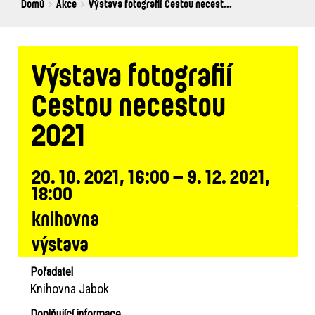
Breadcrumbs
You
Domů
Akce
Výstava fotografií Cestou necest...
are
here:
Výstava fotografií
Cestou necestou
2021
20. 10. 2021, 16:00 – 9. 12. 2021,
18:00
knihovna
výstava
Pořadatel
Knihovna Jabok
Doplňující informace