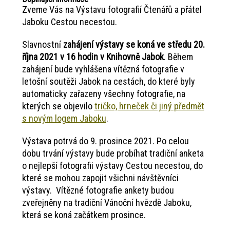
Zveme Vás na Výstavu fotografií Čtenářů a přátel
Jaboku Cestou necestou.
Slavnostní
zahájení výstavy se koná ve středu 20.
října 2021 v 16 hodin v Knihovně Jabok
. Během
zahájení bude vyhlášena vítězná fotografie v
letošní soutěži Jabok na cestách, do které byly
automaticky zařazeny všechny fotografie, na
kterých se objevilo
tričko, hrneček či jiný předmět
s novým logem Jaboku
.
Výstava potrvá do 9. prosince 2021. Po celou
dobu trvání výstavy bude probíhat tradiční anketa
o nejlepší fotografii výstavy Cestou necestou, do
které se mohou zapojit všichni návštěvníci
výstavy. Vítězné fotografie ankety budou
zveřejněny na tradiční Vánoční hvězdě Jaboku,
která se koná začátkem prosince.