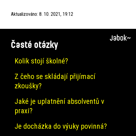
Aktualizováno:
8. 10. 2021, 19:12
Časté otázky
Kolik stojí školné?
Z čeho se skládají přijímací
zkoušky?
Jaké je uplatnění absolventů v
praxi?
Je docházka do výuky povinná?