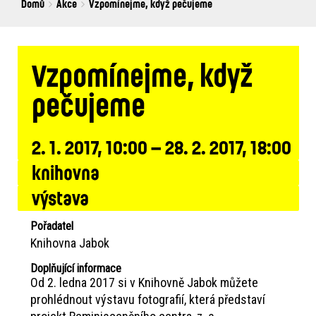
Breadcrumbs
You
Domů
Akce
Vzpomínejme, když pečujeme
are
here:
Vzpomínejme, když
pečujeme
2. 1. 2017, 10:00 – 28. 2. 2017, 18:00
knihovna
výstava
Pořadatel
Knihovna Jabok
Doplňující informace
Od 2. ledna 2017 si v Knihovně Jabok můžete
prohlédnout výstavu fotografií, která představí