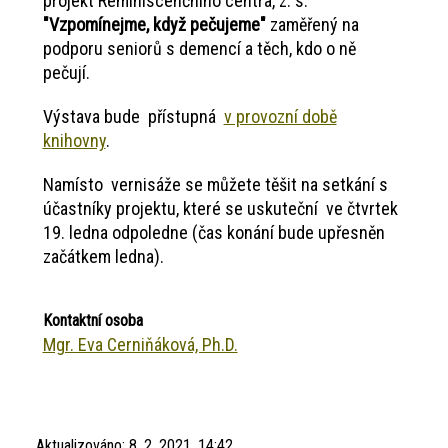
projekt Reminiscenčního centra, z. s.
"Vzpomínejme, když pečujeme"
zaměřený na
podporu seniorů s demencí a těch, kdo o ně
pečují.
Výstava bude přístupná
v provozní době
knihovny
.
Namísto vernisáže se můžete těšit na setkání s
účastníky projektu, které se uskuteční ve čtvrtek
19. ledna odpoledne (čas konání bude upřesněn
začátkem ledna).
Kontaktní osoba
Mgr. Eva Cerniňáková, Ph.D.
Aktualizováno:
8. 2. 2021, 14:42