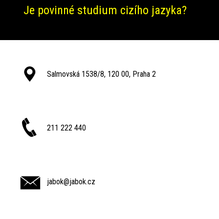
Je povinné studium cizího jazyka?
Salmovská 1538/8, 120 00, Praha 2
211 222 440
jabok@jabok.cz