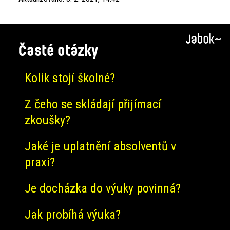
Časté otázky
Kolik stojí školné?
Z čeho se skládají přijímací
zkoušky?
Jaké je uplatnění absolventů v
praxi?
Je docházka do výuky povinná?
Jak probíhá výuka?