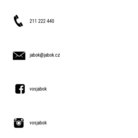
211 222 440
jabok@jabok.cz
vosjabok
vosjabok