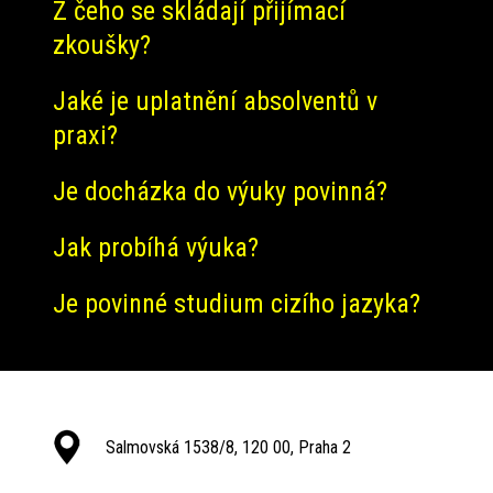
Z čeho se skládají přijímací
zkoušky?
Jaké je uplatnění absolventů v
praxi?
Je docházka do výuky povinná?
Jak probíhá výuka?
Je povinné studium cizího jazyka?
Salmovská 1538/8, 120 00, Praha 2