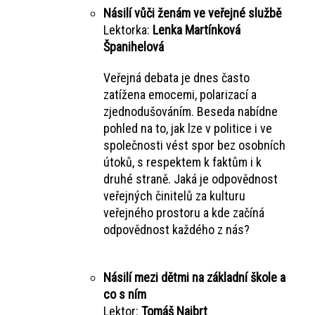
Násilí vůči ženám ve veřejné službě
Lektorka:
Lenka Martínková
Španihelová
Veřejná debata je dnes často
zatížena emocemi, polarizací a
zjednodušováním. Beseda nabídne
pohled na to, jak lze v politice i ve
společnosti vést spor bez osobních
útoků, s respektem k faktům i k
druhé straně. Jaká je odpovědnost
veřejných činitelů za kulturu
veřejného prostoru a kde začíná
odpovědnost každého z nás?
Násilí mezi dětmi na základní škole a
co s ním
Lektor:
Tomáš Najbrt