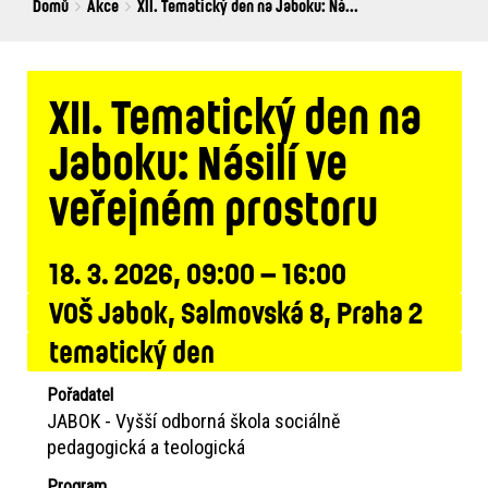
Breadcrumbs
You
Domů
Akce
XII. Tematický den na Jaboku: Ná...
are
here:
XII. Tematický den na
Jaboku: Násilí ve
veřejném prostoru
18. 3. 2026, 09:00 – 16:00
VOŠ Jabok, Salmovská 8, Praha 2
tematický den
Pořadatel
JABOK - Vyšší odborná škola sociálně
pedagogická a teologická
Program