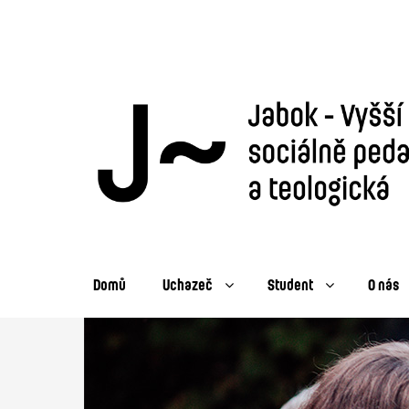
Domů
Uchazeč
Student
O nás