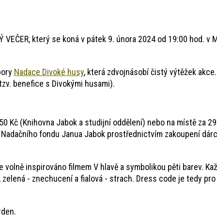
EČER, který se koná v pátek 9. února 2024 od 19:00 hod. v 
pory
Nadace Divoké husy
, která zdvojnásobí čistý výtěžek akce
tzv. benefice s Divokými husami).
50 Kč (Knihovna Jabok a studijní oddělení) nebo na místě za 29
t Nadačního fondu Janua Jabok prostřednictvím zakoupení dár
 volně inspirováno filmem V hlavě a symbolikou pěti barev. Kaž
 zelená - znechucení a fialová - strach. Dress code je tedy pro
rden.