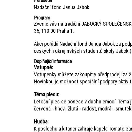
Pořadatel
Nadační fond Janua Jabok
Program
Zveme vás na tradiční JABOCKÝ SPOLEČENSKÝ V
35, 110 00 Praha 1.
Akci pořádá Nadační fond Janua Jabok za pod
českých i ukrajinských studentů školy Jabok (
Doplňující informace
Vstupné:
Vstupenky můžete zakoupit
v předprodeji za 2
Novinkou je možnost speciální podpory aktivi
Téma plesu:
Letošní ples se ponese v duchu emocí. Téma je
červená - hněv, žlutá - radost, modrá - smutek,
Hudba:
K poslechu a k tanci zahraje kapela Tomato Ga