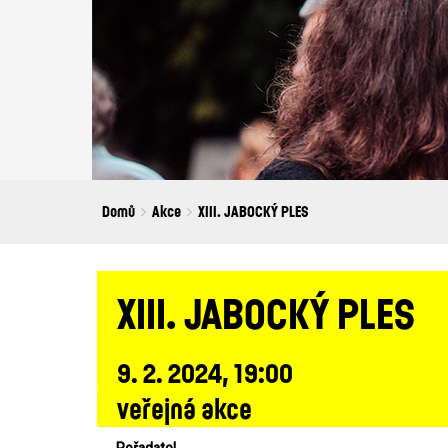
Breadcrumbs
You
Domů
Akce
XIII. JABOCKÝ PLES
are
here:
XIII. JABOCKÝ PLES
9. 2. 2024, 19:00
veřejná akce