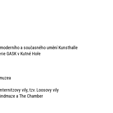
a moderního a současného umění Kunsthalle
erie GASK v Kutné Hoře
 muzea
ernitzovy vily, tzv. Loosovy vily
 Mindmaze a The Chamber